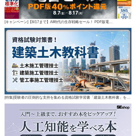
[キャンペーン]【8/17まで】AI時代の生存戦略セール！ PDF版電…
[特集]受験者の圧倒的な支持を集める資格試験学習書「建築土木教科書」を…