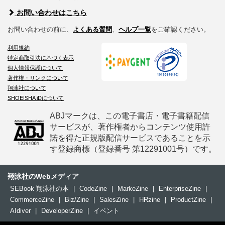
お問い合わせはこちら
お問い合わせの前に、
よくある質問
、
ヘルプ一覧
をご確認ください。
利用規約
特定商取引法に基づく表示
個人情報保護について
著作権・リンクについて
翔泳社について
SHOEISHA iDについて
ABJマークは、この電子書店・電子書籍配信
サービスが、著作権者からコンテンツ使用許
諾を得た正規版配信サービスであることを示
す登録商標（登録番号 第12291001号）です。
翔泳社のWebメディア
SEBook 翔泳社の本
|
CodeZine
|
MarkeZine
|
EnterpriseZine
|
CommerceZine
|
Biz/Zine
|
SalesZine
|
HRzine
|
ProductZine
|
AIdiver
|
DeveloperZine
|
イベント