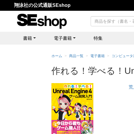
翔泳社の公式通販SEshop
書籍
電子書籍
特集
ホーム
商品一覧
電子書籍
コンピュータ
作れる！学べる！Unre
荒