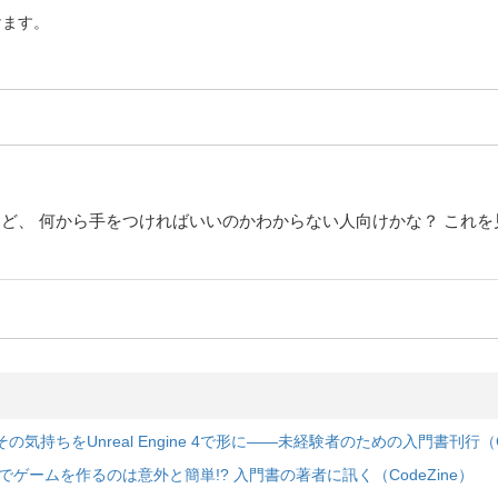
けます。
って見たいけど、 何から手をつければいいのかわからない人向けかな？ 
その気持ちをUnreal Engine 4で形に――未経験者のための入門書刊行（Co
ngine 4でゲームを作るのは意外と簡単!? 入門書の著者に訊く（CodeZine）