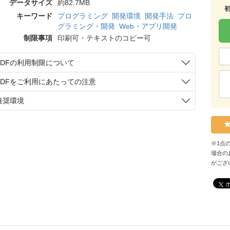
データサイズ
約82.7MB
キーワード
プログラミング
開発環境
開発手法
プロ
グラミング・開発
Web・アプリ開発
制限事項
印刷可・テキストのコピー可
PDFの利用制限について
PDFをご利用にあたっての注意
推奨環境
※1点
場合の
がござ