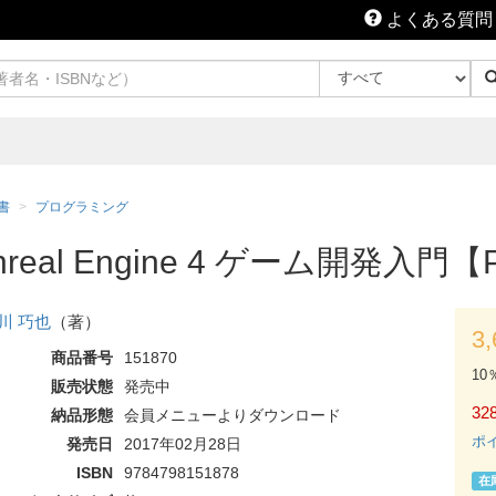
よくある質問
書
プログラミング
al Engine 4 ゲーム開発入門【
川 巧也
（著）
3
商品番号
151870
10
販売状態
発売中
328
納品形態
会員メニューよりダウンロード
ポ
発売日
2017年02月28日
ISBN
9784798151878
在