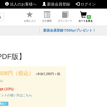
法人のお客様へ
新規会員登録
ログイン
0
お気に入り
注文履歴
ダウンロード
カートを見る
新規会員登録で500ptプレゼント！
PDF版】
,608円（税込）
（本体3,280円＋税
％）
pt (10%)
イントの使い方はこちら
庫あり