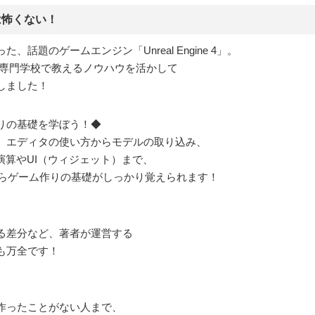
eは怖くない！
題のゲームエンジン「Unreal Engine 4」。
が、専門学校で教えるノウハウを活かして
しました！
りの基礎を学ぼう！◆
、エディタの使い方からモデルの取り込み、
演算やUI（ウィジェット）まで、
なしながらゲーム作りの基礎がしっかり覚えられます！
る差分など、著者が運営する
も万全です！
作ったことがない人まで、