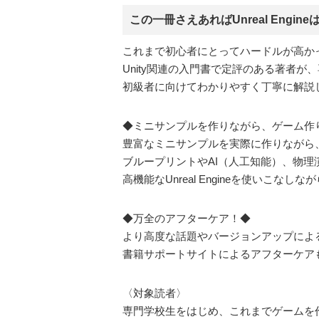
この一冊さえあればUnreal Engin
これまで初心者にとってハードルが高かった、話
Unity関連の入門書で定評のある著者
初級者に向けてわかりやすく丁寧に解説
◆ミニサンプルを作りながら、ゲーム作
豊富なミニサンプルを実際に作りながら
ブループリントやAI（人工知能）、物理
高機能なUnreal Engineを使いこ
◆万全のアフターケア！◆
より高度な話題やバージョンアップによ
書籍サポートサイトによるアフターケア
〈対象読者〉
専門学校生をはじめ、これまでゲームを