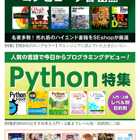
[特集]【翔泳社のロングセラー】ITエンジニアに読んでいただきたいコン…
[特集]Pythonのおすすめ本を入門～上級までレベル別・目的別にご紹…