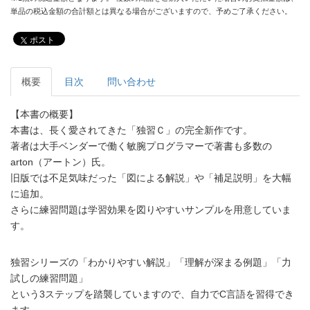
単品の税込金額の合計額とは異なる場合がございますので、予めご了承ください。
ポスト
概要
目次
問い合わせ
【本書の概要】
本書は、長く愛されてきた「独習Ｃ」の完全新作です。
著者は大手ベンダーで働く敏腕プログラマーで著書も多数の
arton（アートン）氏。
旧版では不足気味だった「図による解説」や「補足説明」を大幅
に追加。
さらに練習問題は学習効果を図りやすいサンプルを用意していま
す。
独習シリーズの「わかりやすい解説」「理解が深まる例題」「力
試しの練習問題」
という3ステップを踏襲していますので、自力でC言語を習得でき
ます。