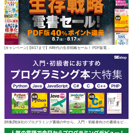
[キャンペーン]【8/17まで】AI時代の生存戦略セール！ PDF版電…
[特集]翔泳社のプログラミング書籍の中から、入門・初級者向けの書籍をピ…