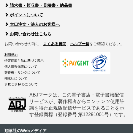
請求書・領収書・見積書・納品書
ポイントについて
大口注文・法人のお客様へ
お問い合わせはこちら
お問い合わせの前に、
よくある質問
、
ヘルプ一覧
をご確認ください。
利用規約
特定商取引法に基づく表示
個人情報保護について
著作権・リンクについて
翔泳社について
SHOEISHA iDについて
ABJマークは、この電子書店・電子書籍配信
サービスが、著作権者からコンテンツ使用許
諾を得た正規版配信サービスであることを示
す登録商標（登録番号 第12291001号）です。
翔泳社のWebメディア