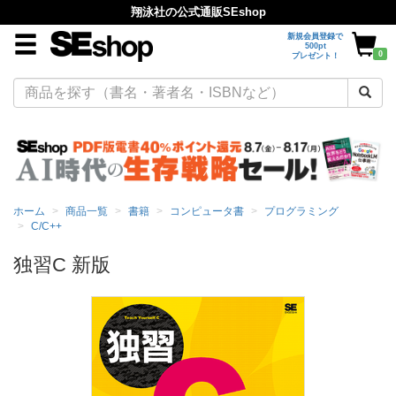
翔泳社の公式通販SEshop
新規会員登録で
500pt
0
プレゼント！
ホーム
商品一覧
書籍
コンピュータ書
プログラミング
C/C++
独習C 新版