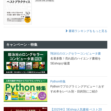
2026.08.20発売
書籍ランキングをもっと見る
キャンペーン・特集
翔泳社のロングセラーコンピュータ書
名著多数！売れ筋のハイエンド書籍を
SEshopが厳選
Python特集
Pythonでプログラミングデビュー！おす
すめ本をレベル別・目的別にご紹介
【2025年】SEshop人気書籍 ベスト20