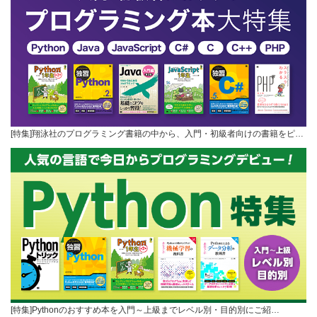
[特集]翔泳社のプログラミング書籍の中から、入門・初級者向けの書籍をピ…
[特集]Pythonのおすすめ本を入門～上級までレベル別・目的別にご紹…