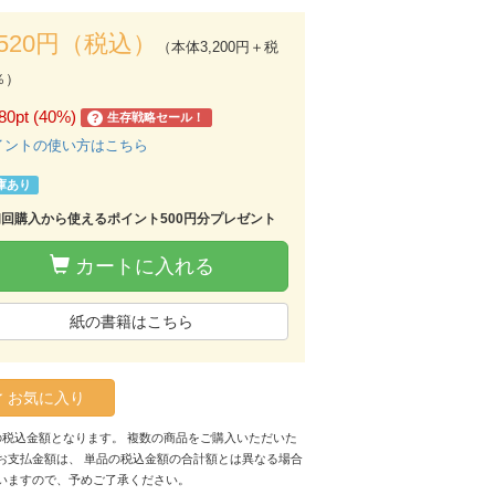
,520円（税込）
（本体3,200円＋税
％）
80pt (40%)
生存戦略セール！
?
イントの使い方はこちら
庫あり
初回購入から使えるポイント500円分プレゼント
カートに入れる
紙の書籍はこちら
お気に入り
の税込金額となります。 複数の商品をご購入いただいた
お支払金額は、 単品の税込金額の合計額とは異なる場合
いますので、予めご了承ください。