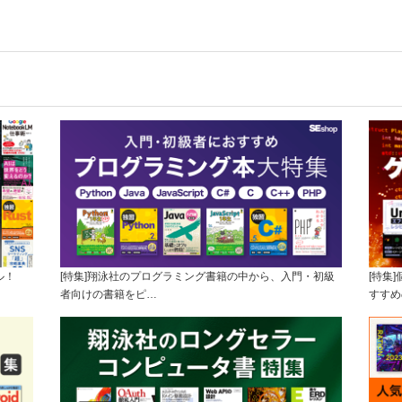
ル！
[特集]翔泳社のプログラミング書籍の中から、入門・初級
[特集
者向けの書籍をピ…
すすめ