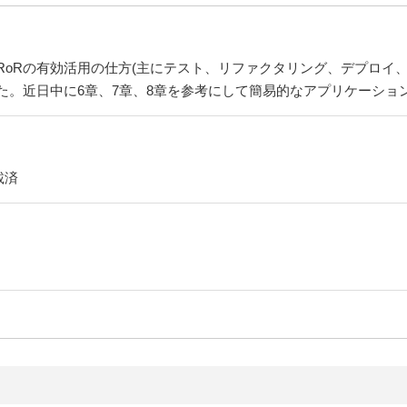
RoRの有効活用の仕方(主にテスト、リファクタリング、デプロイ
た。近日中に6章、7章、8章を参考にして簡易的なアプリケーショ
載済