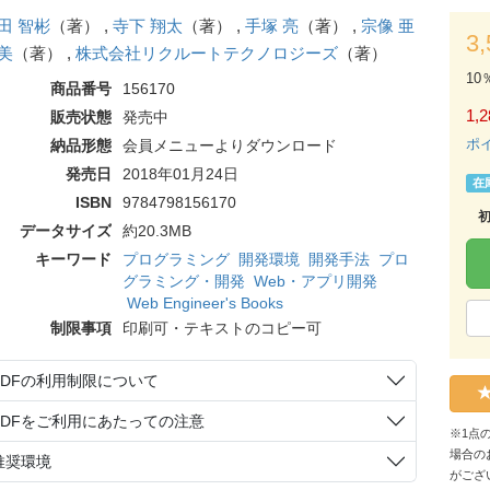
田 智彬
（著） ,
寺下 翔太
（著） ,
手塚 亮
（著） ,
宗像 亜
3
美
（著） ,
株式会社リクルートテクノロジーズ
（著）
10
商品番号
156170
1,2
販売状態
発売中
ポ
納品形態
会員メニューよりダウンロード
発売日
2018年01月24日
在
ISBN
9784798156170
データサイズ
約20.3MB
キーワード
プログラミング
開発環境
開発手法
プロ
グラミング・開発
Web・アプリ開発
Web Engineer's Books
制限事項
印刷可・テキストのコピー可
PDFの利用制限について
PDFをご利用にあたっての注意
※1点
場合の
推奨環境
がござ