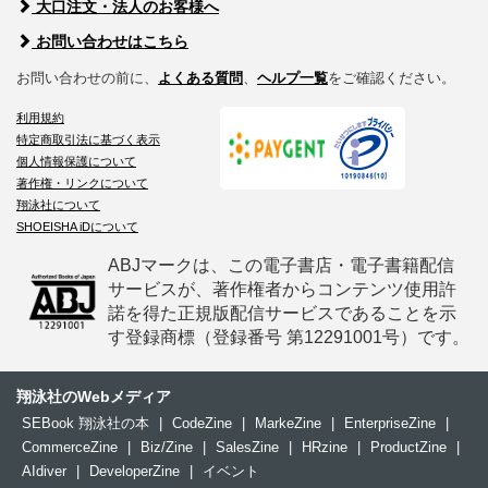
大口注文・法人のお客様へ
お問い合わせはこちら
お問い合わせの前に、
よくある質問
、
ヘルプ一覧
をご確認ください。
利用規約
特定商取引法に基づく表示
個人情報保護について
著作権・リンクについて
翔泳社について
SHOEISHA iDについて
ABJマークは、この電子書店・電子書籍配信
サービスが、著作権者からコンテンツ使用許
諾を得た正規版配信サービスであることを示
す登録商標（登録番号 第12291001号）です。
翔泳社のWebメディア
SEBook 翔泳社の本
|
CodeZine
|
MarkeZine
|
EnterpriseZine
|
CommerceZine
|
Biz/Zine
|
SalesZine
|
HRzine
|
ProductZine
|
AIdiver
|
DeveloperZine
|
イベント