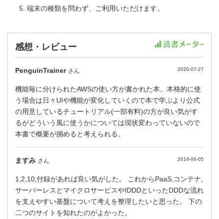
端末の種類を問わず、ご利用いただけます。
感想・レビュー
PenguinTrainer
2020-07-27
さん
機能毎に分けられたAWSの使い方が書かれた本。本格的に使
う場合は日々UIや機能が変化していくので本で学ぶより公式
の用意しているチュートリアル(一部有料)の方が良い気がす
るがどういう風に使うかについては現状変わっていないので
本書で概要が掴めると考えられる。
ますみ
2018-06-05
さん
1,2,10,付録があれば良い気がした。 これからPaaS,コンテナ,
サーバーレスとマイクロサービスやIDDDといったDDDな流れ
を支えやすい基盤について考えを整理したいと思った。 下の
二つのサイトを知れたのがよかった。