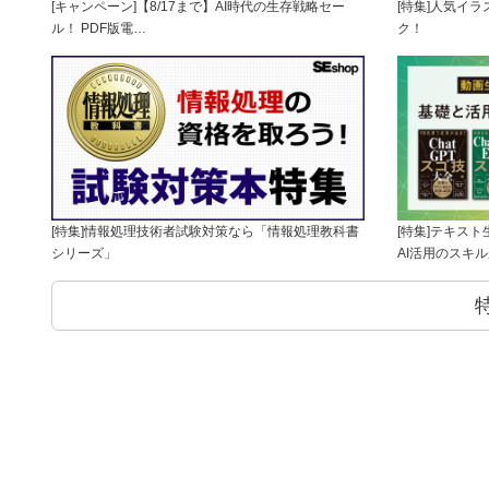
[キャンペーン]【8/17まで】AI時代の生存戦略セー
[特集]人気イ
ル！ PDF版電…
ク！
[特集]情報処理技術者試験対策なら「情報処理教科書
[特集]テキス
シリーズ」
AI活用のスキ