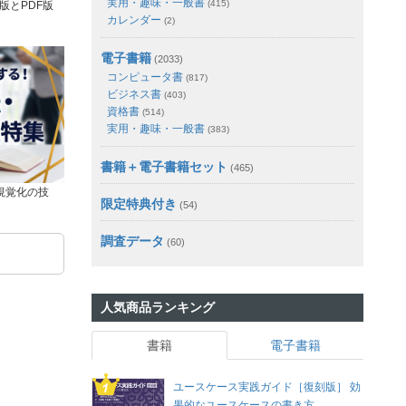
実用・趣味・一般書
(415)
版とPDF版
カレンダー
(2)
電子書籍
(2033)
コンピュータ書
(817)
ビジネス書
(403)
資格書
(514)
実用・趣味・一般書
(383)
書籍＋電子書籍セット
(465)
視覚化の技
限定特典付き
(54)
調査データ
(60)
人気商品ランキング
書籍
電子書籍
ユースケース実践ガイド［復刻版］ 効
果的なユースケースの書き方