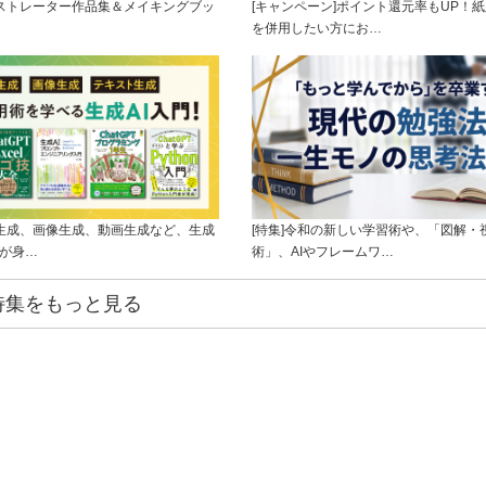
ラストレーター作品集＆メイキングブッ
[キャンペーン]ポイント還元率もUP！紙
を併用したい方にお…
ト生成、画像生成、動画生成など、生成
[特集]令和の新しい学習術や、「図解・
ルが身…
術」、AIやフレームワ…
特集をもっと見る