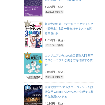
5,390円（税込）
2026.08.05発売
販売士教科書 リテールマーケティング
（販売士）3級 一発合格テキスト＆問
題集 第5版
1,760円（税込）
2025.06.16発売
エンジニアのための自己管理入門 堅牢
でスケーラブルな働き方を構築する技
術
2,948円（税込）
2026.06.24発売
現場で役立つ マルチエージェントAI設
計入門 Google A2A×ADKで実現する堅
牢な運用システム
4,180円（税込）