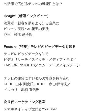
の活用で広がるテレビの可能性とは？
Insight（巻頭インタビュー）
消費者・顧客を最もよく知る企業に
ビジョン実現への花王の実践
花王 鈴木 愛子氏
Feature（特集）テレビのビッグデータを知る
テレビのビッグデータを知る
ビデオリサーチ／スイッチ・メディア・ラボ／
TVISION INSIGHTS／エム・データ／インテージ
テレビの施策にデジタルの常識を持ち込む
KDDI 山本 剛史氏／KDDI 森 加夢偉氏／
メルカリ 鋤柄 直哉氏
次世代マーケティング教室
スマホネイティブ世代とYouTuber