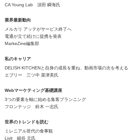
CA Young Lab 須田 瞬海氏
業界最新動向
メルカリ アッテがサービス終了へ
電通が立て続けに提携を発表
MarkeZine編集部
私のキャリア
DELISH KITCHENと自身の成長を重ね、動画市場の次を考える
エブリー 三ツ中 菜津美氏
Webマーケティング基礎講座
3つの要素を軸に始める集客プランニング
フロンテッジ 鈴木 一志氏
世界のトレンドを読む
ミレニアル世代の食事観
Livit 細谷 元氏