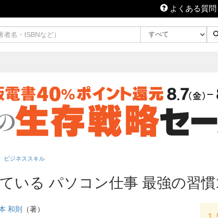
よくある質問
ビジネススキル
いる パソコン仕事 最強の習慣1
本 和則
（著）
1