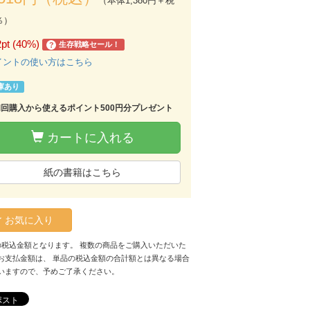
（本体1,380円＋税
％）
2pt (40%)
生存戦略セール！
?
イントの使い方はこちら
庫あり
初回購入から使えるポイント500円分プレゼント
カートに入れる
紙の書籍はこちら
お気に入り
の税込金額となります。 複数の商品をご購入いただいた
お支払金額は、 単品の税込金額の合計額とは異なる場合
いますので、予めご了承ください。
ポスト