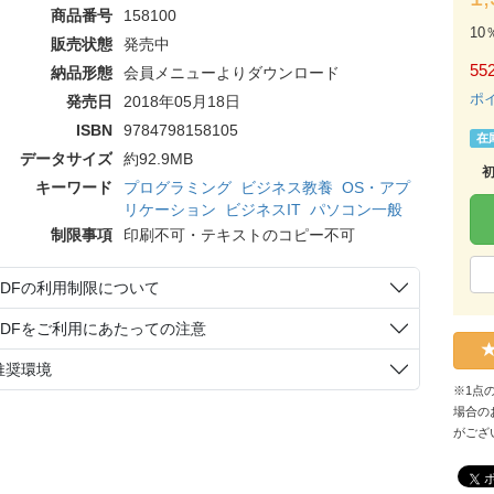
商品番号
158100
10
販売状態
発売中
55
納品形態
会員メニューよりダウンロード
ポ
発売日
2018年05月18日
ISBN
9784798158105
在
データサイズ
約92.9MB
キーワード
プログラミング
ビジネス教養
OS・アプ
リケーション
ビジネスIT
パソコン一般
制限事項
印刷不可・テキストのコピー不可
PDFの利用制限について
PDFをご利用にあたっての注意
推奨環境
※1点
場合の
がござ