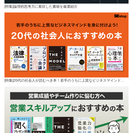
[特集]論理的思考力に着目した書籍を厳選紹介
[特集]20代の社会人が読むべき本！若手のうちに上質なビジネスマインド…