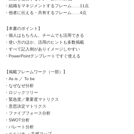
・組織をマネジメントするフレーム……11点
・他者に伝える・共有するフレーム……4点
【本書のポイント】
・個人はもちろん、チームでも活用できる
・使い方のほか、活用のヒントも多数掲載
・すべて記入例がありイメージしやすい
・PowerPointテンプレートですぐ使える
【掲載フレームワーク（一部）】
・As is ／ To be
・なぜなぜ分析
・ロジックツリー
・緊急度／重要度マトリクス
・意思決定マトリクス
・ファイブフォース分析
・SWOT分析
・パレート分析
・ペルソナ ・共感マップ