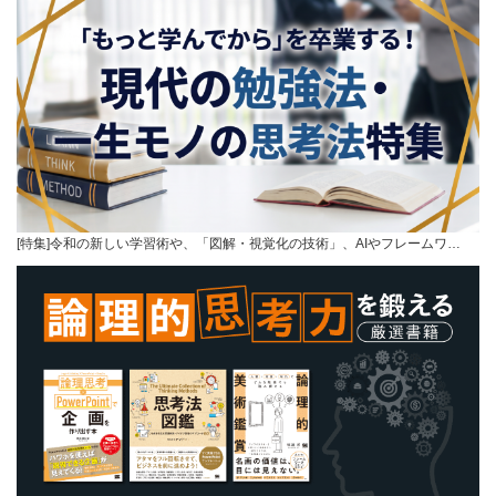
[特集]令和の新しい学習術や、「図解・視覚化の技術」、AIやフレームワ…