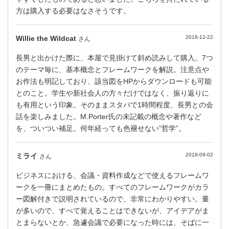
方は購入する必要はなさそうです。
Willie the Wildcat
2018-12-22
さん
長男と出かけた際に、本屋で見掛けて斜め読みして購入。7つ
のテーマ毎に、基本概念とフレームワークを解説。注意点や
お作法も明記しており、該当図をHPからダウンロードも可能
とのこと。学生や新社会人の方々だけではなく、振り返りに
も有用という印象。そのままスタバで1時間程度、長男との会
話を楽しみました。M.Porter氏の未記載の概念や著作など
を、ついつい補足。何年経っても色褪せない”哲学”。
ミライ
2018-09-02
さん
ビジネスにおける、会議・資料作成などで使えるフレームワ
ークを一冊にまとめたもの。すべてのフレームワークがカラ
ー図解付きで説明されているので、非常にわかりやすい。量
が多いので、すべて覚えることはできないが、アイデアがま
とまらないとか、急遽会議で必要になった時には、そばに一