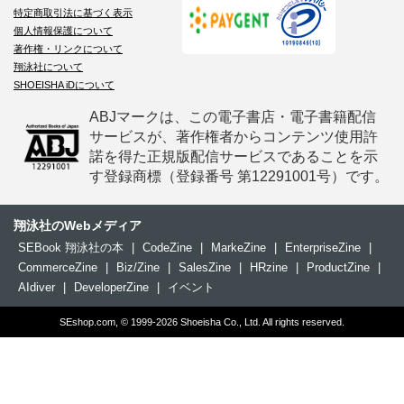
特定商取引法に基づく表示
個人情報保護について
著作権・リンクについて
翔泳社について
SHOEISHA iDについて
ABJマークは、この電子書店・電子書籍配信
サービスが、著作権者からコンテンツ使用許
諾を得た正規版配信サービスであることを示
す登録商標（登録番号 第12291001号）です。
翔泳社のWebメディア
SEBook 翔泳社の本
|
CodeZine
|
MarkeZine
|
EnterpriseZine
|
CommerceZine
|
Biz/Zine
|
SalesZine
|
HRzine
|
ProductZine
|
AIdiver
|
DeveloperZine
|
イベント
SEshop.com, © 1999-2026 Shoeisha Co., Ltd. All rights reserved.