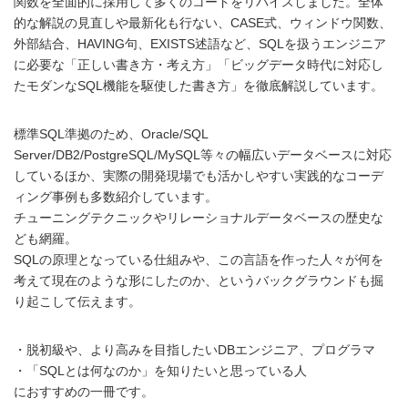
関数を全面的に採用して多くのコードをリバイスしました。全体
的な解説の見直しや最新化も行ない、CASE式、ウィンドウ関数、
外部結合、HAVING句、EXISTS述語など、SQLを扱うエンジニア
に必要な「正しい書き方・考え方」「ビッグデータ時代に対応し
たモダンなSQL機能を駆使した書き方」を徹底解説しています。
標準SQL準拠のため、Oracle/SQL
Server/DB2/PostgreSQL/MySQL等々の幅広いデータベースに対応
しているほか、実際の開発現場でも活かしやすい実践的なコーデ
ィング事例も多数紹介しています。
チューニングテクニックやリレーショナルデータベースの歴史な
ども網羅。
SQLの原理となっている仕組みや、この言語を作った人々が何を
考えて現在のような形にしたのか、というバックグラウンドも掘
り起こして伝えます。
・脱初級や、より高みを目指したいDBエンジニア、プログラマ
・「SQLとは何なのか」を知りたいと思っている人
におすすめの一冊です。