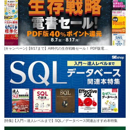
[キャンペーン]【8/17まで】AI時代の生存戦略セール！ PDF版電…
[特集]【入門～達人レベルまで】SQL／データベース関連おすすめ本特集