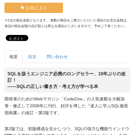
お気に入り
※1点の税込金額となります。 複数の商品をご購入いただいた場合のお支払金額は、
単品の税込金額の合計額とは異なる場合がございますので、予めご了承ください。
ポスト
概要
目次
問い合わせ
SQLを扱うエンジニア必携のロングセラー、10年ぶりの改
訂！
――SQLの正しい書き方・考え方が学べる本
開発者のためのWebマガジン「CodeZine」の人気連載を大幅加
筆・修正して2008年に刊行、好評を博した『達人に学ぶSQL徹底
指南書』の改訂・第2版です。
第2版では、初版構成を生かしつつ、SQLの強力な機能ウインドウ