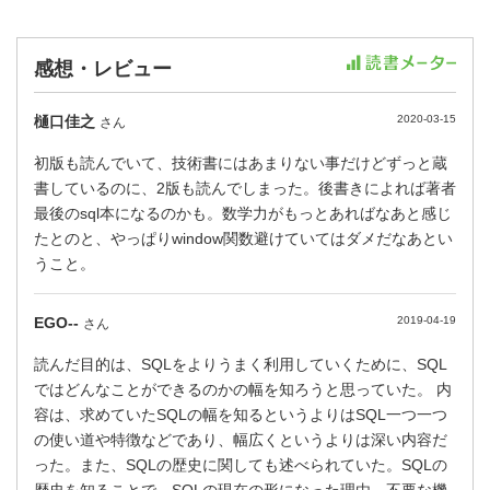
感想・レビュー
樋口佳之
2020-03-15
さん
初版も読んでいて、技術書にはあまりない事だけどずっと蔵
書しているのに、2版も読んでしまった。後書きによれば著者
最後のsql本になるのかも。数学力がもっとあればなあと感じ
たとのと、やっぱりwindow関数避けていてはダメだなあとい
うこと。
EGO--
2019-04-19
さん
読んだ目的は、SQLをよりうまく利用していくために、SQL
ではどんなことができるのかの幅を知ろうと思っていた。 内
容は、求めていたSQLの幅を知るというよりはSQL一つ一つ
の使い道や特徴などであり、幅広くというよりは深い内容だ
った。また、SQLの歴史に関しても述べられていた。SQLの
歴史を知ることで、SQLの現在の形になった理由、不要な機