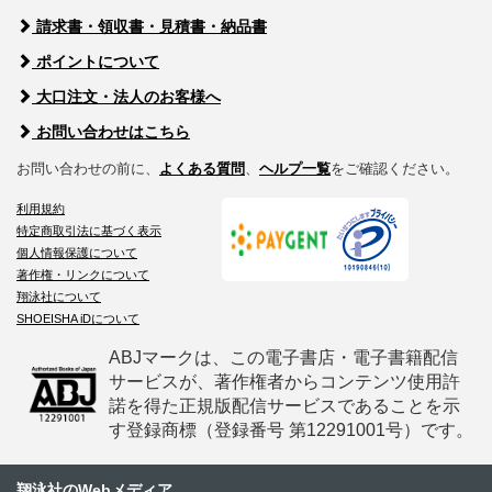
請求書・領収書・見積書・納品書
ポイントについて
大口注文・法人のお客様へ
お問い合わせはこちら
お問い合わせの前に、
よくある質問
、
ヘルプ一覧
をご確認ください。
利用規約
特定商取引法に基づく表示
個人情報保護について
著作権・リンクについて
翔泳社について
SHOEISHA iDについて
ABJマークは、この電子書店・電子書籍配信
サービスが、著作権者からコンテンツ使用許
諾を得た正規版配信サービスであることを示
す登録商標（登録番号 第12291001号）です。
翔泳社のWebメディア