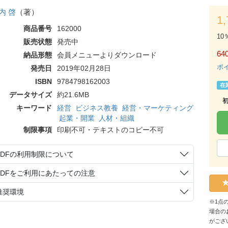
内 啓
（著）
1
商品番号
162000
10
販売状態
発売中
64
納品形態
会員メニューよりダウンロード
ポ
発売日
2019年02月28日
ISBN
9784798162003
在
データサイズ
約21.6MB
キーワード
経営
ビジネス教養
経営・マーケティング
起業・開業
人材・組織
制限事項
印刷不可・テキストのコピー不可
PDFの利用制限について
PDFをご利用にあたっての注意
推奨環境
※1点
場合の
がござ