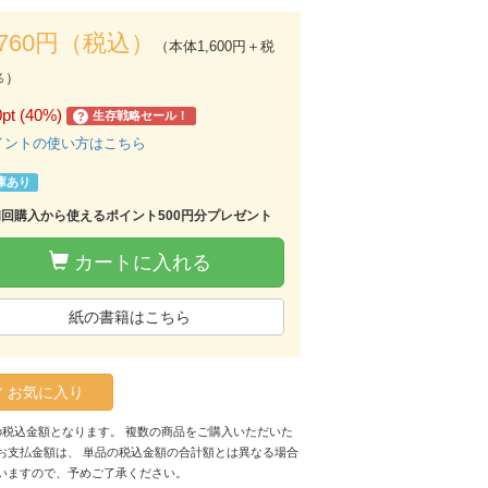
,760円（税込）
（本体1,600円＋税
％）
0pt (40%)
生存戦略セール！
?
イントの使い方はこちら
庫あり
初回購入から使えるポイント500円分プレゼント
カートに入れる
紙の書籍はこちら
お気に入り
の税込金額となります。 複数の商品をご購入いただいた
お支払金額は、 単品の税込金額の合計額とは異なる場合
いますので、予めご了承ください。