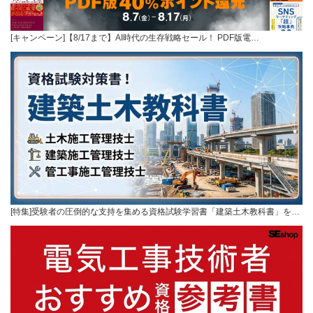
[キャンペーン]【8/17まで】AI時代の生存戦略セール！ PDF版電…
[特集]受験者の圧倒的な支持を集める資格試験学習書「建築土木教科書」を…