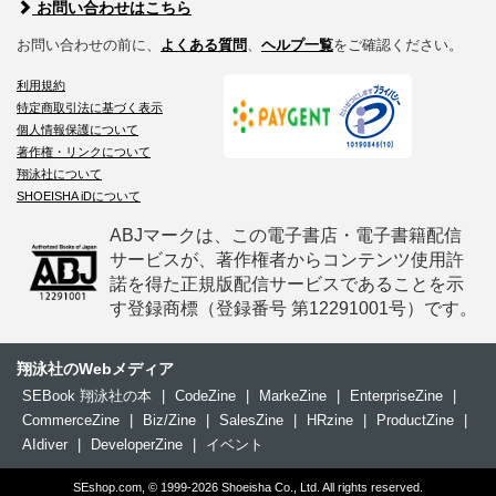
お問い合わせはこちら
お問い合わせの前に、
よくある質問
、
ヘルプ一覧
をご確認ください。
利用規約
特定商取引法に基づく表示
個人情報保護について
著作権・リンクについて
翔泳社について
SHOEISHA iDについて
ABJマークは、この電子書店・電子書籍配信
サービスが、著作権者からコンテンツ使用許
諾を得た正規版配信サービスであることを示
す登録商標（登録番号 第12291001号）です。
翔泳社のWebメディア
SEBook 翔泳社の本
|
CodeZine
|
MarkeZine
|
EnterpriseZine
|
CommerceZine
|
Biz/Zine
|
SalesZine
|
HRzine
|
ProductZine
|
AIdiver
|
DeveloperZine
|
イベント
SEshop.com, © 1999-2026 Shoeisha Co., Ltd. All rights reserved.