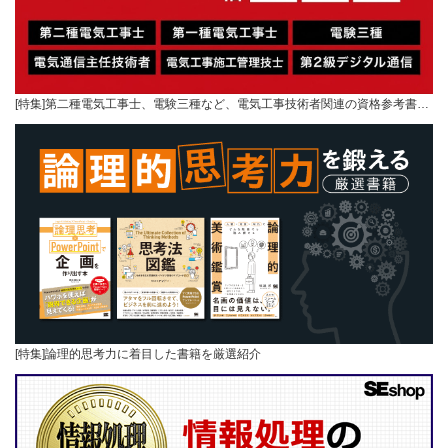
[特集]第二種電気工事士、電験三種など、電気工事技術者関連の資格参考書…
[特集]論理的思考力に着目した書籍を厳選紹介