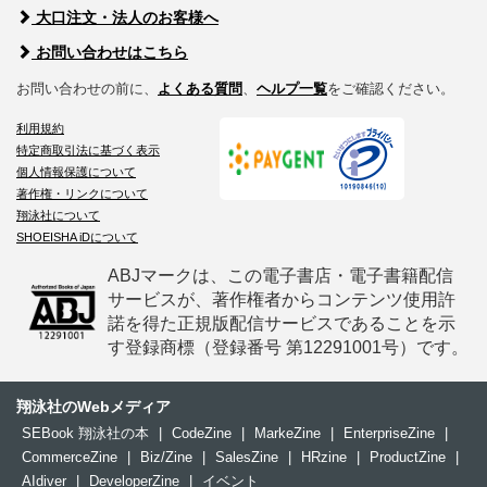
大口注文・法人のお客様へ
お問い合わせはこちら
お問い合わせの前に、
よくある質問
、
ヘルプ一覧
をご確認ください。
利用規約
特定商取引法に基づく表示
個人情報保護について
著作権・リンクについて
翔泳社について
SHOEISHA iDについて
ABJマークは、この電子書店・電子書籍配信
サービスが、著作権者からコンテンツ使用許
諾を得た正規版配信サービスであることを示
す登録商標（登録番号 第12291001号）です。
翔泳社のWebメディア
SEBook 翔泳社の本
|
CodeZine
|
MarkeZine
|
EnterpriseZine
|
CommerceZine
|
Biz/Zine
|
SalesZine
|
HRzine
|
ProductZine
|
AIdiver
|
DeveloperZine
|
イベント