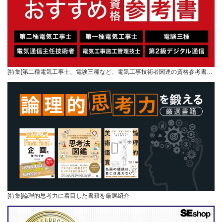
[特集]第二種電気工事士、電験三種など、電気工事技術者関連の資格参考書…
[特集]論理的思考力に着目した書籍を厳選紹介