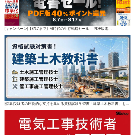
[キャンペーン]【8/17まで】AI時代の生存戦略セール！ PDF版電…
[特集]受験者の圧倒的な支持を集める資格試験学習書「建築土木教科書」を…