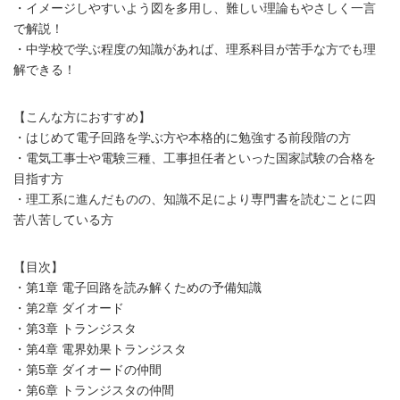
・イメージしやすいよう図を多用し、難しい理論もやさしく一言
で解説！
・中学校で学ぶ程度の知識があれば、理系科目が苦手な方でも理
解できる！
【こんな方におすすめ】
・はじめて電子回路を学ぶ方や本格的に勉強する前段階の方
・電気工事士や電験三種、工事担任者といった国家試験の合格を
目指す方
・理工系に進んだものの、知識不足により専門書を読むことに四
苦八苦している方
【目次】
・第1章 電子回路を読み解くための予備知識
・第2章 ダイオード
・第3章 トランジスタ
・第4章 電界効果トランジスタ
・第5章 ダイオードの仲間
・第6章 トランジスタの仲間