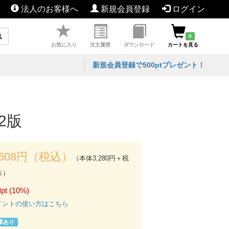
法人のお客様へ
新規会員登録
ログイン
0
お気に入り
注文履歴
ダウンロード
カートを見る
新規会員登録で500ptプレゼント！
2版
,608円（税込）
（本体3,280円＋税
％）
pt (10%)
イントの使い方はこちら
庫あり