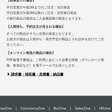
【在庫ありの場合】
平日営業日午後2時までのご注文：当日発送
平日営業日午後2時以降のご注文：翌営業日発送
※銀行振込の場合はご入金確認後の発送となります。
【入荷待ち、予約注文が含まれる場合】
すべての商品がそろい次第の発送となります。
お急ぎの場合は入荷待ち・発売予定の商品とそれ以外を分けてご注
文ください。
【オンライン発送の商品の場合】
PDF版電子書籍は、ご利用にあたって必要な情報（ダウンロード情
報、参加証など）を電子メールでお送りします。
請求書・領収書・見積書・納品書
riseZine
|
CommerceZine
|
Biz/Zine
|
SalesZine
|
HRzine