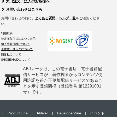
大口注文・法人のお客様へ
お問い合わせはこちら
お問い合わせの前に、
よくある質問
、
ヘルプ一覧
をご確認くださ
い。
利用規約
特定商取引法に基づく表示
個人情報保護について
著作権・リンクについて
翔泳社について
SHOEISHA iDについて
ABJマークは、この電子書店・電子書籍配
信サービスが、著作権者からコンテンツ使
用許諾を得た正規版配信サービスであるこ
とを示す登録商標（登録番号 第12291001
号）です。
|
ProductZine
|
AIdiver
|
DeveloperZine
|
イベント