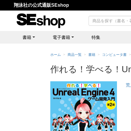
翔泳社の公式通販SEshop
書籍
電子書籍
特集
ホーム
商品一覧
書籍
コンピュータ書
作れる！学べる！Unre
荒