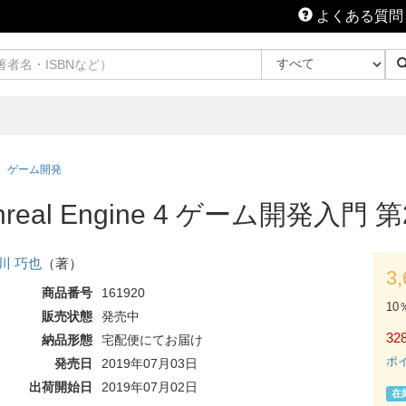
よくある質問
ゲーム開発
al Engine 4 ゲーム開発入門 第
川 巧也
（著）
3
商品番号
161920
10
販売状態
発売中
328
納品形態
宅配便にてお届け
ポ
発売日
2019年07月03日
出荷開始日
2019年07月02日
在