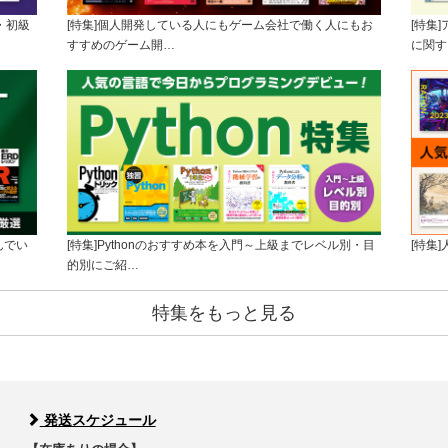
・初級
[特集]個人開発している人にもゲーム会社で働く人にもお
[特集
すすめのゲーム開…
に関す
んでい
[特集]Pythonのおすすめ本を入門～上級までレベル別・目
[特集
的別にご紹…
特集をもっと見る
発送スケジュール