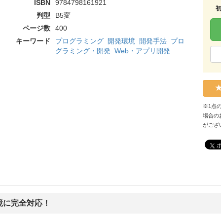
ISBN
9784798161921
判型
B5変
ページ数
400
キーワード
プログラミング
開発環境
開発手法
プロ
グラミング・開発
Web・アプリ開発
※1点
場合の
がござ
境に完全対応！