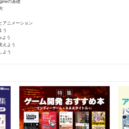
gineの基礎
い方
えとアニメーション
よう
てみよう
を覚えよう
プしよう