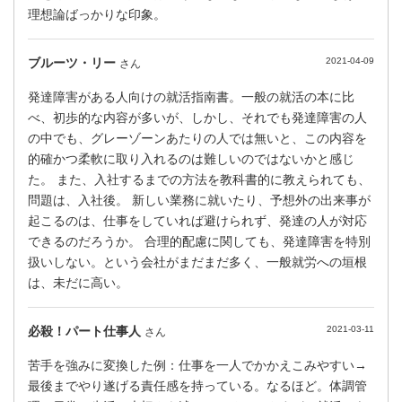
理想論ばっかりな印象。
ブルーツ・リー
2021-04-09
さん
発達障害がある人向けの就活指南書。一般の就活の本に比
べ、初歩的な内容が多いが、しかし、それでも発達障害の人
の中でも、グレーゾーンあたりの人では無いと、この内容を
的確かつ柔軟に取り入れるのは難しいのではないかと感じ
た。 また、入社するまでの方法を教科書的に教えられても、
問題は、入社後。 新しい業務に就いたり、予想外の出来事が
起こるのは、仕事をしていれば避けられず、発達の人が対応
できるのだろうか。 合理的配慮に関しても、発達障害を特別
扱いしない。という会社がまだまだ多く、一般就労への垣根
は、未だに高い。
必殺！パート仕事人
2021-03-11
さん
苦手を強みに変換した例：仕事を一人でかかえこみやすい→
最後までやり遂げる責任感を持っている。なるほど。体調管