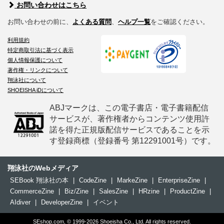
お問い合わせはこちら
お問い合わせの前に、
よくある質問
、
ヘルプ一覧
をご確認ください。
利用規約
特定商取引法に基づく表示
個人情報保護について
著作権・リンクについて
翔泳社について
SHOEISHA iDについて
ABJマークは、この電子書店・電子書籍配信
サービスが、著作権者からコンテンツ使用許
諾を得た正規版配信サービスであることを示
す登録商標（登録番号 第12291001号）です。
翔泳社のWebメディア
SEBook 翔泳社の本
|
CodeZine
|
MarkeZine
|
EnterpriseZine
|
CommerceZine
|
Biz/Zine
|
SalesZine
|
HRzine
|
ProductZine
|
AIdiver
|
DeveloperZine
|
イベント
SEshop.com, © 1999-2026 Shoeisha Co., Ltd. All rights reserved.