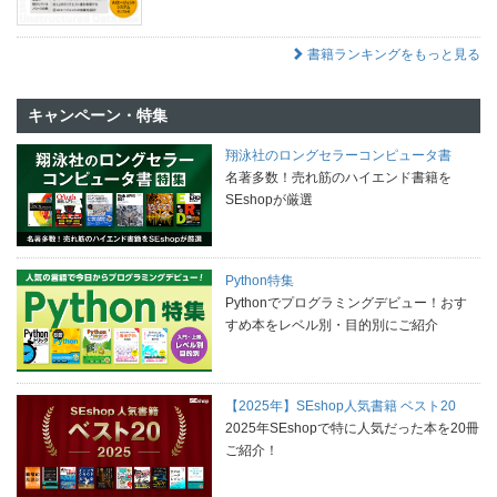
書籍ランキングをもっと見る
キャンペーン・特集
翔泳社のロングセラーコンピュータ書
名著多数！売れ筋のハイエンド書籍を
SEshopが厳選
Python特集
Pythonでプログラミングデビュー！おす
すめ本をレベル別・目的別にご紹介
【2025年】SEshop人気書籍 ベスト20
2025年SEshopで特に人気だった本を20冊
ご紹介！