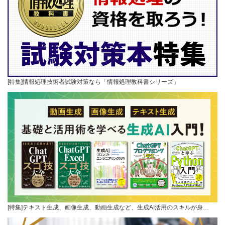
[特集]情報処理技術者試験対策なら「情報処理教科書シリーズ」
[特集]テキスト生成、画像生成、動画生成など、生成AI活用のスキルが身…