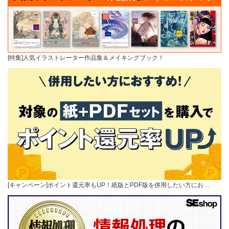
[特集]人気イラストレーター作品集＆メイキングブック！
[キャンペーン]ポイント還元率もUP！紙版とPDF版を併用したい方にお…