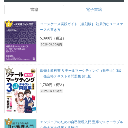
書籍
電子書籍
ユースケース実践ガイド［復刻版］ 効果的なユースケ
ースの書き方
5,390円（税込）
2026.08.05発売
販売士教科書 リテールマーケティング（販売士）3級
一発合格テキスト＆問題集 第5版
1,760円（税込）
2025.06.16発売
エンジニアのための自己管理入門 堅牢でスケーラブル
な働き方を構築する技術