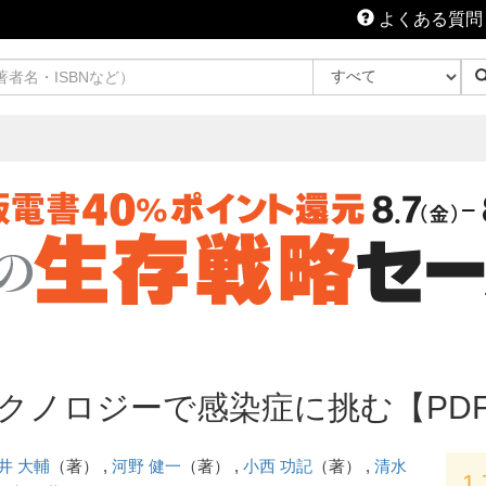
よくある質問
最新テクノロジーで感染症に挑む【PD
井 大輔
（著） ,
河野 健一
（著） ,
小西 功記
（著） ,
清水
1