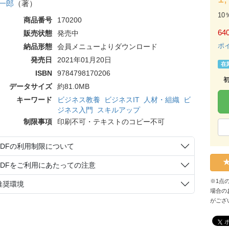
一郎
（著）
10
商品番号
170200
64
販売状態
発売中
ポ
納品形態
会員メニューよりダウンロード
発売日
2021年01月20日
在
ISBN
9784798170206
データサイズ
約81.0MB
キーワード
ビジネス教養
ビジネスIT
人材・組織
ビ
ジネス入門
スキルアップ
制限事項
印刷不可・テキストのコピー不可
PDFの利用制限について
PDFをご利用にあたっての注意
※1点
推奨環境
場合の
がござ