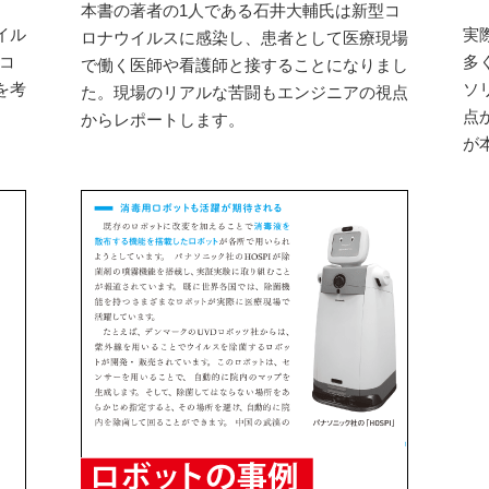
本書の著者の1人である石井大輔氏は新型コ
イル
実
ロナウイルスに感染し、患者として医療現場
型コ
多
で働く医師や看護師と接することになりまし
を考
ソ
た。現場のリアルな苦闘もエンジニアの視点
点
からレポートします。
が