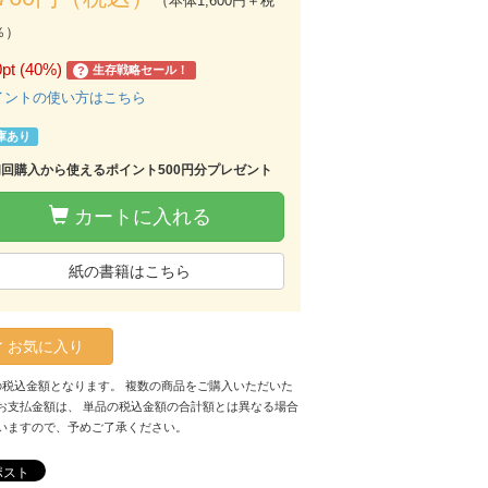
（本体1,600円＋税
％）
0pt (40%)
生存戦略セール！
?
イントの使い方はこちら
庫あり
初回購入から使えるポイント500円分プレゼント
カートに入れる
紙の書籍はこちら
お気に入り
の税込金額となります。 複数の商品をご購入いただいた
お支払金額は、 単品の税込金額の合計額とは異なる場合
いますので、予めご了承ください。
ポスト