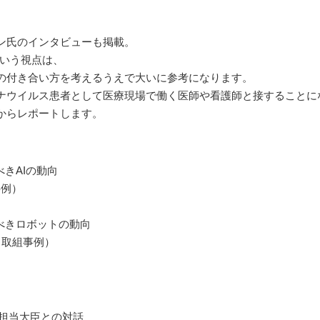
ン氏のインタビューも掲載。
という視点は、
の付き合い方を考えるうえで大いに参考になります。
ナウイルス患者として医療現場で働く医師や看護師と接することに
からレポートします。
べきAIの動向
事例）
文
くべきロボットの動向
（取組事例）
タル担当大臣との対話