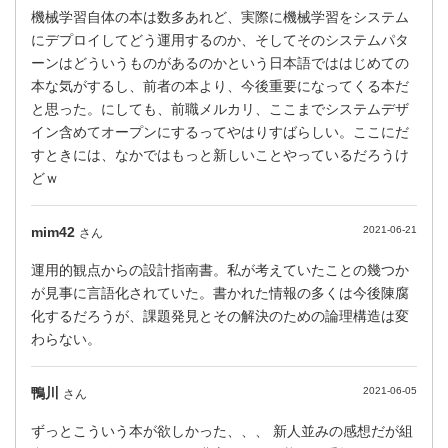
機械学習自体の本は数多あれど、実際に機械学習をシステム
にデプロイしてどう運用するのか、そしてそのシステムパタ
ーンはどういうものがあるのかという日本語でははじめての
本な気がするし、前者の本より、今後重要になってくる本だ
と思った。にしても、前職メルカリ、ここまでシステムデザ
イン含めてオープンにするってやはりすばらしい。ここにだ
すときには、なかではもっと新しいことやっているだろうけ
どｗ
mim42
2021-06-21
さん
運用的観点からの設計指南書。私が考えていたことの幾つか
が見事に言語化されていた。書かれた情報の多くは今後陳腐
化するだろうが、課題発見とその解決のための論理構造は変
わらない。
鴨川
2021-06-05
さん
ずっとこういう本が欲しかった、、、 新人並みの感想だが組