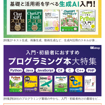
[特集]テキスト生成、画像生成、動画生成など、生成AI活用のスキルが身…
[特集]翔泳社のプログラミング書籍の中から、入門・初級者向けの書籍をピ…