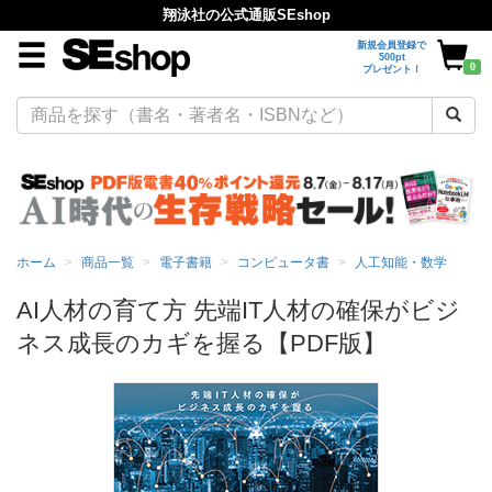
翔泳社の公式通販SEshop
新規会員登録で
500pt
0
プレゼント！
ホーム
商品一覧
電子書籍
コンピュータ書
人工知能・数学
AI人材の育て方 先端IT人材の確保がビジ
ネス成長のカギを握る【PDF版】