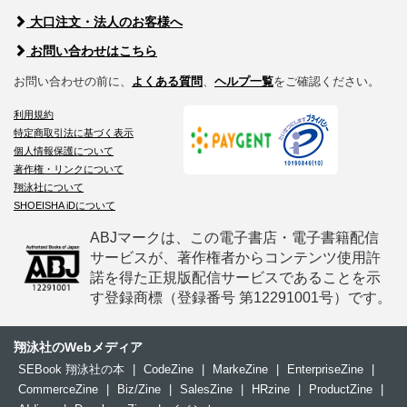
大口注文・法人のお客様へ
お問い合わせはこちら
お問い合わせの前に、
よくある質問
、
ヘルプ一覧
をご確認ください。
利用規約
特定商取引法に基づく表示
個人情報保護について
著作権・リンクについて
翔泳社について
SHOEISHA iDについて
ABJマークは、この電子書店・電子書籍配信
サービスが、著作権者からコンテンツ使用許
諾を得た正規版配信サービスであることを示
す登録商標（登録番号 第12291001号）です。
翔泳社のWebメディア
SEBook 翔泳社の本
|
CodeZine
|
MarkeZine
|
EnterpriseZine
|
CommerceZine
|
Biz/Zine
|
SalesZine
|
HRzine
|
ProductZine
|