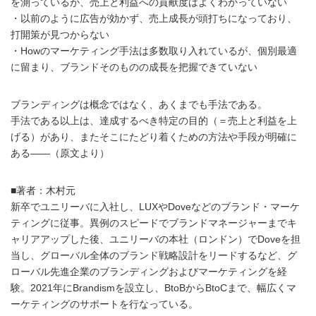
を測っているが、売上と利益への貢献度はよくわかっていない
・以前のように広告が効かず、売上成長が頭打ちになっており、
打開策が見つからない
・Howのマーケティング手法は多数取り入れているが、個別最適
に留まり、ブランドそのものの成長を把握できていない
ブランディングは概念ではなく、あくまでも手法である。
手法である以上は、達成するべき特定の目的（＝売上と利益を上
げる）があり、またそこにたどり着くための方法や手段が明確に
ある――（原文より）
■著者：木村元
新卒でユニリーバに入社し、LUXやDoveなどのブランド・マーケ
ティングに従事。異例のスピードでブランドマネージャーまでキ
ャリアアップした後、ユニリーバの本社（ロンドン）でDoveを担
当し、グローバル全体のブランド戦略設計をリードするなど、グ
ローバル先進企業のブランディングおよびマーケティングを経
験。2021年にBrandismを設立し、BtoBからBtoCまで、幅広くマ
ーケティングのサポートを行なっている。