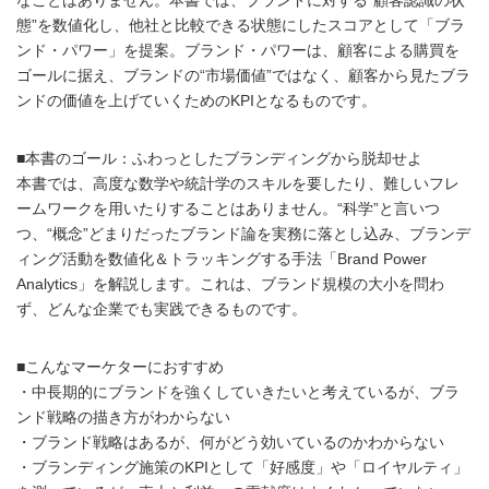
態”を数値化し、他社と比較できる状態にしたスコアとして「ブラ
ンド・パワー」を提案。ブランド・パワーは、顧客による購買を
ゴールに据え、ブランドの“市場価値”ではなく、顧客から見たブラ
ンドの価値を上げていくためのKPIとなるものです。
■本書のゴール：ふわっとしたブランディングから脱却せよ
本書では、高度な数学や統計学のスキルを要したり、難しいフレ
ームワークを用いたりすることはありません。“科学”と言いつ
つ、“概念”どまりだったブランド論を実務に落とし込み、ブランデ
ィング活動を数値化＆トラッキングする手法「Brand Power
Analytics」を解説します。これは、ブランド規模の大小を問わ
ず、どんな企業でも実践できるものです。
■こんなマーケターにおすすめ
・中長期的にブランドを強くしていきたいと考えているが、ブラ
ンド戦略の描き方がわからない
・ブランド戦略はあるが、何がどう効いているのかわからない
・ブランディング施策のKPIとして「好感度」や「ロイヤルティ」