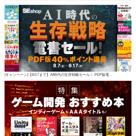
[キャンペーン]【8/17まで】AI時代の生存戦略セール！ PDF版電…