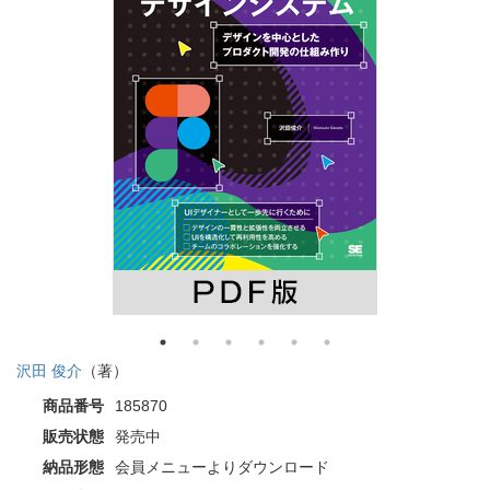
沢田 俊介
（著）
商品番号
185870
販売状態
発売中
納品形態
会員メニューよりダウンロード