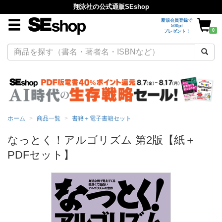
翔泳社の公式通販SEshop
新規会員登録で
500pt
0
プレゼント！
ホーム
商品一覧
書籍＋電子書籍セット
なっとく！アルゴリズム 第2版【紙＋
PDFセット】