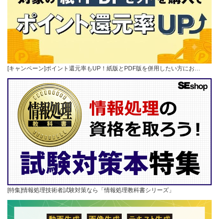
[キャンペーン]ポイント還元率もUP！紙版とPDF版を併用したい方にお…
[特集]情報処理技術者試験対策なら「情報処理教科書シリーズ」