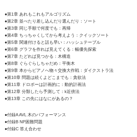
●第1章 あれもこれもアルゴリズム
●第2章 並べたり差し込んだり選んだり：ソート
●第3章 同じ手順で何度でも：再帰
●第4章 ちっちゃくしてから考えよう：クイックソート
●第5章 関連付けると話も早い：ハッシュテーブル
●第6章 グラフを作れば見えてくる：幅優先探索
●第7章 たどれば見つかる：木構造
●第8章 ぐらぐらしちゃだめ：平衡木
●第9章 本からピアノへ物々交換大作戦：ダイクストラ法
●第10章 問題は続くよどこまでも：貪欲法
●第11章 ドロボーは計画的に：動的計画法
●第12章 分類したら予測して：k近傍法
●第13章 この先にはなにがあるの？
●付録A AVL 木のパフォーマンス
●付録B NP困難問題
●付録C 答え合わせ