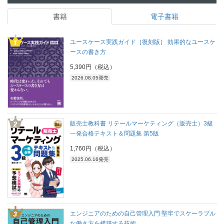
書籍
電子書籍
ユースケース実践ガイド［復刻版］ 効果的なユースケ
ースの書き方
5,390円（税込）
2026.08.05発売
販売士教科書 リテールマーケティング（販売士）3級
一発合格テキスト＆問題集 第5版
1,760円（税込）
2025.06.16発売
エンジニアのための自己管理入門 堅牢でスケーラブル
な働き方を構築する技術