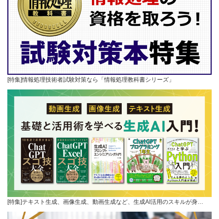
[特集]情報処理技術者試験対策なら「情報処理教科書シリーズ」
[特集]テキスト生成、画像生成、動画生成など、生成AI活用のスキルが身…