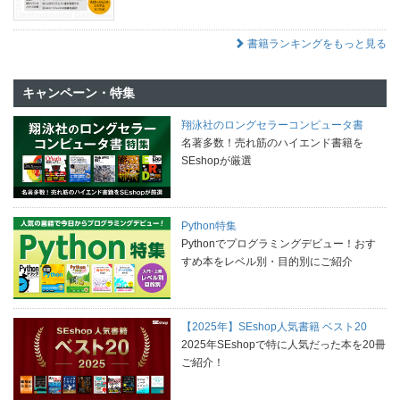
書籍ランキングをもっと見る
キャンペーン・特集
翔泳社のロングセラーコンピュータ書
名著多数！売れ筋のハイエンド書籍を
SEshopが厳選
Python特集
Pythonでプログラミングデビュー！おす
すめ本をレベル別・目的別にご紹介
【2025年】SEshop人気書籍 ベスト20
2025年SEshopで特に人気だった本を20冊
ご紹介！