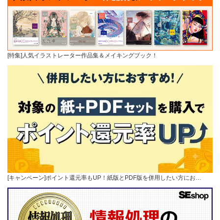
[特集]人気イラストレーター作品集＆メイキングブック！
[キャンペーン]ポイント還元率もUP！紙版とPDF版を併用したい方にお…