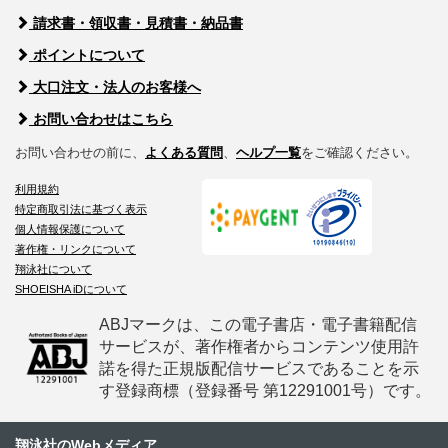
請求書・領収書・見積書・納品書
ポイントについて
大口注文・法人のお客様へ
お問い合わせはこちら
お問い合わせの前に、
よくある質問
、
ヘルプ一覧
をご確認ください。
利用規約
特定商取引法に基づく表示
個人情報保護について
著作権・リンクについて
翔泳社について
SHOEISHA iDについて
ABJマークは、この電子書店・電子書籍配信
サービスが、著作権者からコンテンツ使用許
諾を得た正規版配信サービスであることを示
す登録商標（登録番号 第12291001号）です。
翔泳社のWebメディア