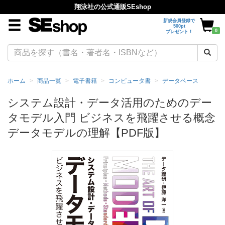
翔泳社の公式通販SEshop
新規会員登録で
500pt
0
プレゼント！
ホーム
商品一覧
電子書籍
コンピュータ書
データベース
システム設計・データ活用のためのデー
タモデル入門 ビジネスを飛躍させる概念
データモデルの理解【PDF版】