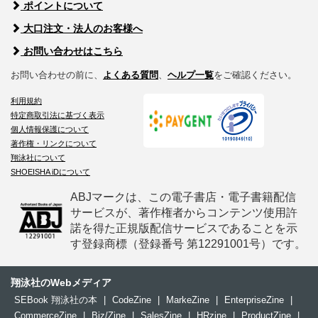
ポイントについて
大口注文・法人のお客様へ
お問い合わせはこちら
お問い合わせの前に、
よくある質問
、
ヘルプ一覧
をご確認ください。
利用規約
特定商取引法に基づく表示
個人情報保護について
著作権・リンクについて
翔泳社について
SHOEISHA iDについて
ABJマークは、この電子書店・電子書籍配信
サービスが、著作権者からコンテンツ使用許
諾を得た正規版配信サービスであることを示
す登録商標（登録番号 第12291001号）です。
翔泳社のWebメディア
SEBook 翔泳社の本
|
CodeZine
|
MarkeZine
|
EnterpriseZine
|
CommerceZine
|
Biz/Zine
|
SalesZine
|
HRzine
|
ProductZine
|