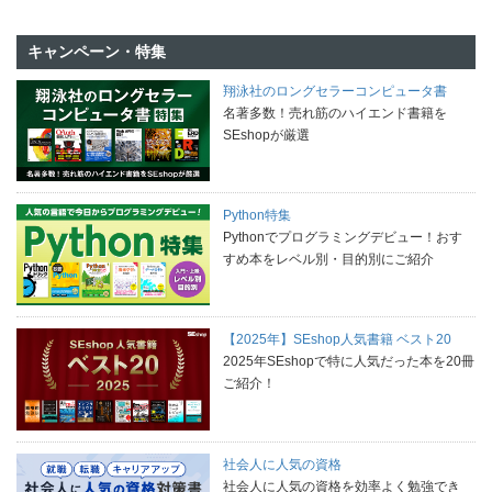
キャンペーン・特集
翔泳社のロングセラーコンピュータ書
名著多数！売れ筋のハイエンド書籍を
SEshopが厳選
Python特集
Pythonでプログラミングデビュー！おす
すめ本をレベル別・目的別にご紹介
【2025年】SEshop人気書籍 ベスト20
2025年SEshopで特に人気だった本を20冊
ご紹介！
社会人に人気の資格
社会人に人気の資格を効率よく勉強でき