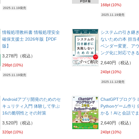
168pt (10%)
2025.11.19発売
2025.11.19発売
情報処理教科書 情報処理安全
システムの引き継
確保支援士 2026年版【PDF
ないための本 担当
版】
ベンダー変更、ア
ング化に対応でき
3,278円（税込）
2,640円（税込）
298pt (10%)
240pt (10%)
2025.11.19発売
2025.11.12発売
Androidアプリ開発のためのセ
ChatGPTプログ
キュリティ入門 体験して学ぶ
Pythonゲーム作り
16の脆弱性とその対策
かる！AIと会話で
3,520円（税込）
2,640円（税込）
320pt (10%)
240pt (10%)