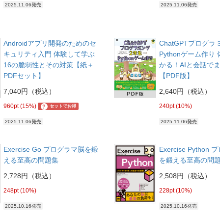
2025.11.06発売
2025.11.06発売
Androidアプリ開発のためのセ
ChatGPTプログ
キュリティ入門 体験して学ぶ
Pythonゲーム作り
16の脆弱性とその対策【紙＋
かる！AIと会話で
PDFセット】
【PDF版】
7,040円（税込）
2,640円（税込）
960pt (15%)
240pt (10%)
?
セットでお得
2025.11.06発売
2025.11.06発売
Exercise Go プログラマ脳を鍛
Exercise Pytho
える至高の問題集
を鍛える至高の問
2,728円（税込）
2,508円（税込）
248pt (10%)
228pt (10%)
2025.10.16発売
2025.10.16発売