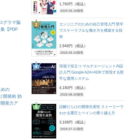
1,760円（税込）
2025.06.16発売
n プログラマ脳
エンジニアのための自己管理入門 堅牢
集【PDF
でスケーラブルな働き方を構築する技
術
2,948円（税込）
2026.06.24発売
現場で役立つ マルチエージェントAI設
計入門 Google A2A×ADKで実現する堅
牢な運用システム
4,180円（税込）
ための
2026.08.20発売
プリ開発術 効
で開発力ア
誤解だらけの開発生産性 ストーリーで
わかる重圧とペインの乗り越え方
3,168円（税込）
2026.07.21発売