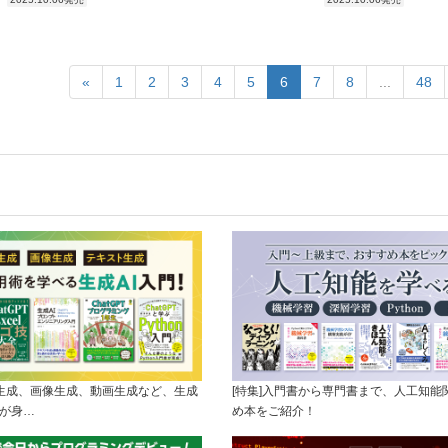
«
1
2
3
4
5
6
7
8
...
48
ト生成、画像生成、動画生成など、生成
[特集]入門書から専門書まで、人工知能
ルが身…
め本をご紹介！