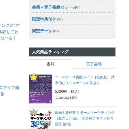
書籍＋電子書籍セット
(464)
限定特典付き
(52)
ラミング2年生
調査データ
 体験してわ
(60)
まなべる！
人気商品ランキング
書籍
電子書籍
ユースケース実践ガイド［復刻版］ 効
果的なユースケースの書き方
n プログラマ脳
5,390円（税込）
題集
2026.08.05発売
販売士教科書 リテールマーケティング
（販売士）3級 一発合格テキスト＆問
題集 第5版