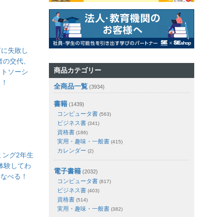
ぎに失敗し
者の交代、
商品カテゴリー
ウトソーシ
る！
全商品一覧
(3934)
書籍
(1439)
コンピュータ書
(563)
ビジネス書
(341)
資格書
(186)
実用・趣味・一般書
(415)
カレンダー
(2)
ラミング2年生
 体験してわ
電子書籍
(2032)
まなべる！
コンピュータ書
(817)
ビジネス書
(403)
資格書
(514)
実用・趣味・一般書
(382)