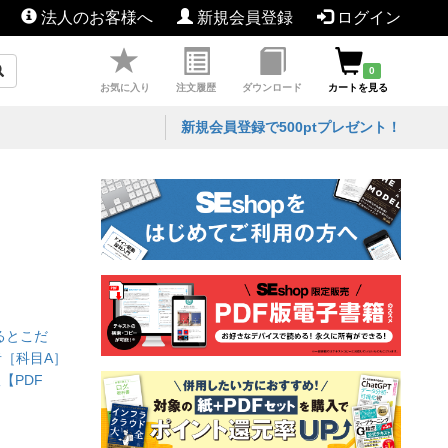
法人のお客様へ
新規会員登録
ログイン
0
お気に入り
注文履歴
ダウンロード
カートを見る
新規会員登録で500ptプレゼント！
るとこだ
［科目A］
【PDF