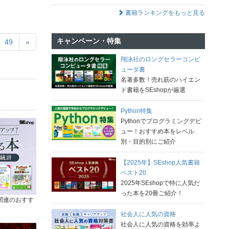
書籍ランキングをもっと見る
キャンペーン・特集
49
»
翔泳社のロングセラーコンピ
ュータ書
名著多数！売れ筋のハイエン
ド書籍をSEshopが厳選
Python特集
Pythonでプログラミングデビ
ュー！おすすめ本をレベル
別・目的別にご紹介
【2025年】SEshop人気書籍
ベスト20
2025年SEshopで特に人気だ
った本を20冊ご紹介！
関連のおすす
社会人に人気の資格
社会人に人気の資格を効率よ