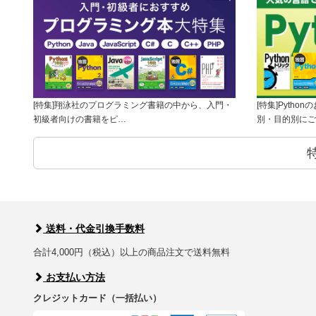
[特集]翔泳社のプログラミング書籍の中から、入門・
[特集]Pyth
初級者向けの書籍をピ…
別・目的別にご
送料・代金引換手数料
合計4,000円（税込）以上の商品注文で送料無料
お支払い方法
クレジットカード（一括払い）