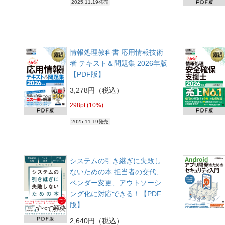
2025.11.19発売
情報処理教科書 応用情報技術
者 テキスト＆問題集 2026年版
【PDF版】
3,278円（税込）
298pt (10%)
2025.11.19発売
システムの引き継ぎに失敗し
ないための本 担当者の交代、
ベンダー変更、アウトソーシ
ング化に対応できる！【PDF
版】
2,640円（税込）