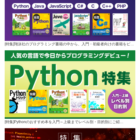
[特集]翔泳社のプログラミング書籍の中から、入門・初級者向けの書籍をピ…
[特集]Pythonのおすすめ本を入門～上級までレベル別・目的別にご紹…