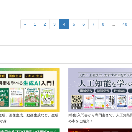
«
1
2
3
4
5
6
7
8
...
48
ト生成、画像生成、動画生成など、生成
[特集]入門書から専門書まで、人工知能
ルが身…
め本をご紹介！