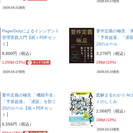
2026.04.17発売
2026.04.21発売
PagerDutyによるインシデント
要件定義の極意 「
管理実践入門【紙＋PDFセッ
「予算超過」「遅
ト】
20のルール
8,800円（税込）
3,278円（税込）
1,200pt (15%)
298pt (10%)
?
セットでお得
2026.04.17発売
2026.04.15発売
要件定義の極意 「機能不全」
図解まるわかり AI
「予算超過」「遅延」を防ぐ
トのしくみ
20のルール【紙＋PDFセッ
2,068円（税込）
ト】
188pt (10%)
6,556円（税込）
2026.04.13発売