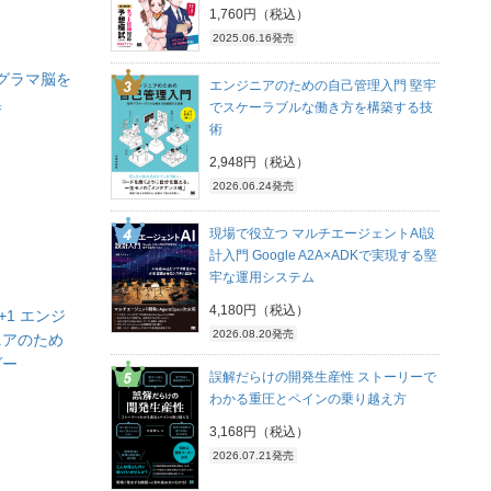
1,760円（税込）
2025.06.16発売
 プログラマ脳を
エンジニアのための自己管理入門 堅牢
集
でスケーラブルな働き方を構築する技
術
2,948円（税込）
2026.06.24発売
現場で役立つ マルチエージェントAI設
計入門 Google A2A×ADKで実現する堅
牢な運用システム
4,180円（税込）
+1 エンジ
2026.08.20発売
ニアのため
ダー
誤解だらけの開発生産性 ストーリーで
わかる重圧とペインの乗り越え方
3,168円（税込）
2026.07.21発売