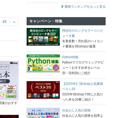
書籍ランキングをもっと見る
キャンペーン・特集
49
»
翔泳社のロングセラーコンピ
ュータ書
名著多数！売れ筋のハイエン
ド書籍をSEshopが厳選
Python特集
Pythonでプログラミングデビ
ュー！おすすめ本をレベル
別・目的別にご紹介
【2025年】SEshop人気書籍
ベスト20
2025年SEshopで特に人気だ
った本を20冊ご紹介！
関連のおすす
社会人に人気の資格
社会人に人気の資格を効率よ