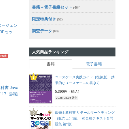
書籍＋電子書籍セット
(464)
限定特典付き
(52)
エージェン
調査データ
DFセッ
(60)
人気商品ランキング
でお得
書籍
電子書籍
ユースケース実践ガイド［復刻版］ 効
果的なユースケースの書き方
書 Java
5,390円（税込）
E 17（試験
2026.08.05発売
販売士教科書 リテールマーケティング
（販売士）3級 一発合格テキスト＆問
題集 第5版