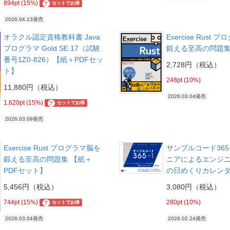
894pt (15%)
?
セットでお得
2026.04.13発売
オラクル認定資格教科書 Java
Exercise Rust
プログラマ Gold SE 17（試験
鍛える至高の問題
番号1Z0-826）【紙＋PDFセッ
2,728円（税込）
ト】
248pt (10%)
11,880円（税込）
2026.03.04発売
1,620pt (15%)
?
セットでお得
2026.03.09発売
Exercise Rust プログラマ脳を
サンプルコード365
鍛える至高の問題集 【紙＋
ニアによるエンジ
PDFセット】
の日めくりカレン
5,456円（税込）
3,080円（税込）
744pt (15%)
280pt (10%)
?
セットでお得
2026.03.04発売
2026.02.24発売