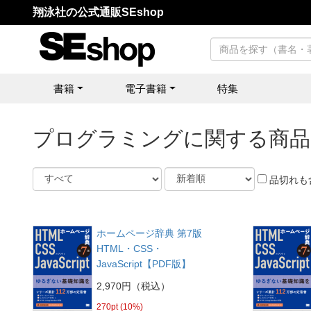
翔泳社の公式通販SEshop
書籍
電子書籍
特集
プログラミングに関する商品
品切れも
ホームページ辞典 第7版
HTML・CSS・
JavaScript【PDF版】
2,970円（税込）
270pt (10%)