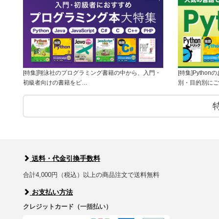
[特集]翔泳社のプログラミング書籍の中から、入門・
[特集]Pyth
初級者向けの書籍をピ…
別・目的別にご
送料・代金引換手数料
合計4,000円（税込）以上の商品注文で送料無料
お支払い方法
クレジットカード（一括払い）