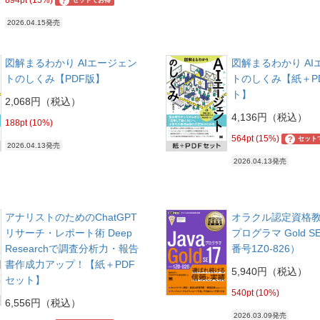
894pt (15%)
?
セットでお得
2026.04.15発売
図解まるわかり AIエージェン
図解まるわかり AI
トのしくみ【PDF版】
トのしくみ【紙＋P
ト】
2,068円（税込）
4,136円（税込）
188pt (10%)
564pt (15%)
?
セット
2026.04.13発売
2026.04.13発売
アナリストのためのChatGPT
オラクル認定資格教科
リサーチ・レポート術 Deep
プログラマ Gold S
Researchで調査分析力・報告
番号1Z0-826）
書作成力アップ！【紙＋PDF
5,940円（税込）
セット】
540pt (10%)
6,556円（税込）
2026.03.09発売