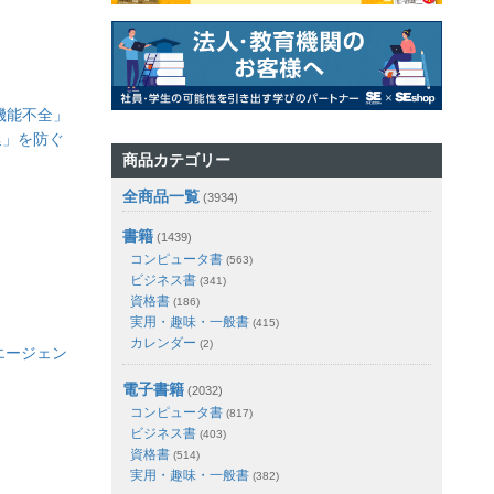
機能不全」
延」を防ぐ
商品カテゴリー
全商品一覧
(3934)
書籍
(1439)
コンピュータ書
(563)
ビジネス書
(341)
資格書
(186)
実用・趣味・一般書
(415)
カレンダー
(2)
エージェン
電子書籍
(2032)
コンピュータ書
(817)
ビジネス書
(403)
資格書
(514)
実用・趣味・一般書
(382)