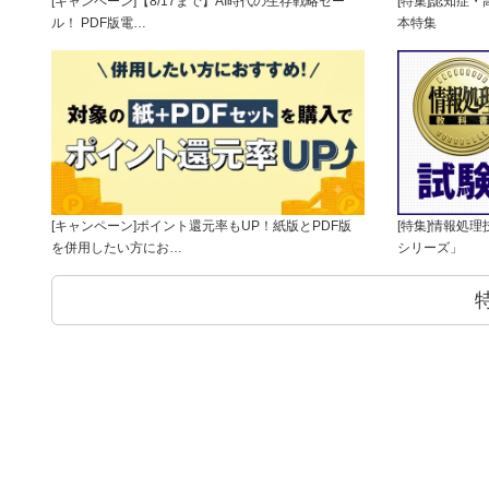
[キャンペーン]【8/17まで】AI時代の生存戦略セー
[特集]認知症
ル！ PDF版電…
本特集
[キャンペーン]ポイント還元率もUP！紙版とPDF版
[特集]情報処
を併用したい方にお…
シリーズ」