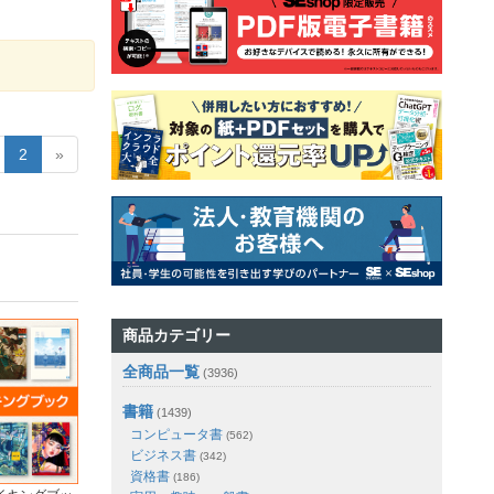
2
»
商品カテゴリー
全商品一覧
(3936)
書籍
(1439)
コンピュータ書
(562)
ビジネス書
(342)
資格書
(186)