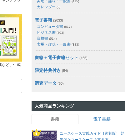
イキングブッ
実用・趣味・一般書
(415)
カレンダー
(2)
電子書籍
(2033)
コンピュータ書
(817)
ビジネス書
(403)
資格書
(514)
実用・趣味・一般書
(383)
書籍＋電子書籍セット
(465)
成など、生成
限定特典付き
(54)
調査データ
(60)
人気商品ランキング
書籍
電子書籍
ユースケース実践ガイド［復刻版］ 効
果的なユースケースの書き方