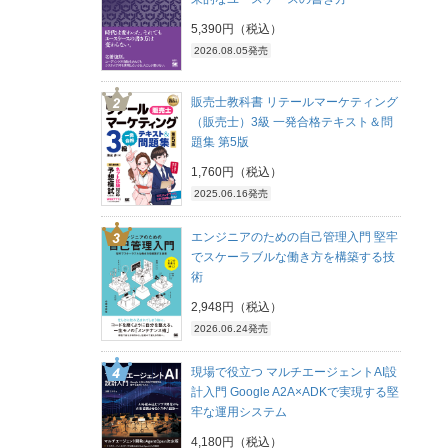
5,390円（税込）
2026.08.05発売
販売士教科書 リテールマーケティング
（販売士）3級 一発合格テキスト＆問
題集 第5版
1,760円（税込）
2025.06.16発売
エンジニアのための自己管理入門 堅牢
でスケーラブルな働き方を構築する技
術
2,948円（税込）
2026.06.24発売
現場で役立つ マルチエージェントAI設
計入門 Google A2A×ADKで実現する堅
牢な運用システム
4,180円（税込）