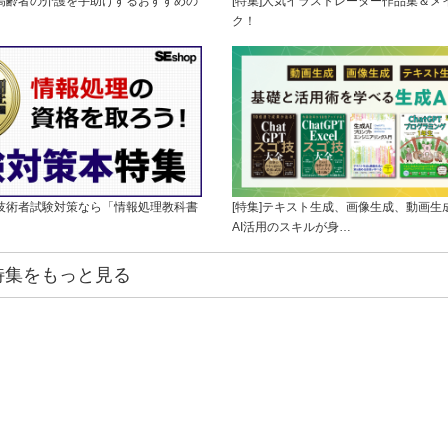
・高齢者の介護を手助けするおすすめの
[特集]人気イラストレーター作品集＆メ
ク！
理技術者試験対策なら「情報処理教科書
[特集]テキスト生成、画像生成、動画生
AI活用のスキルが身…
特集をもっと見る