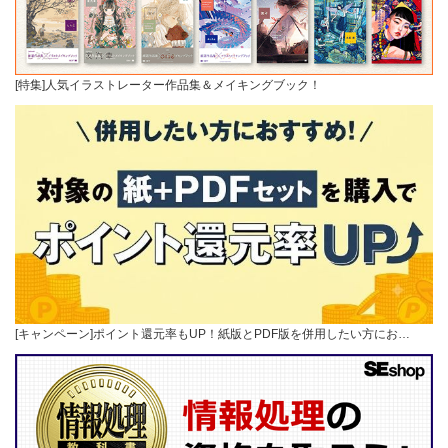
[特集]人気イラストレーター作品集＆メイキングブック！
[キャンペーン]ポイント還元率もUP！紙版とPDF版を併用したい方にお…