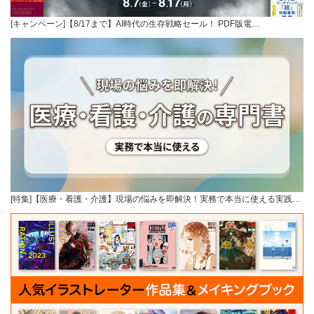
[キャンペーン]【8/17まで】AI時代の生存戦略セール！ PDF版電…
[特集]【医療・看護・介護】現場の悩みを即解決！実務で本当に使える実践…