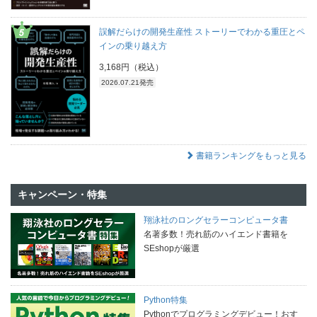
誤解だらけの開発生産性 ストーリーでわかる重圧とペ
インの乗り越え方
3,168円（税込）
2026.07.21発売
書籍ランキングをもっと見る
キャンペーン・特集
翔泳社のロングセラーコンピュータ書
名著多数！売れ筋のハイエンド書籍を
SEshopが厳選
Python特集
Pythonでプログラミングデビュー！おす