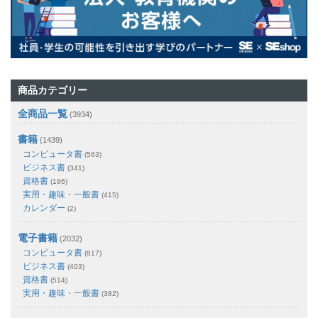
商品カテゴリー
全商品一覧
(3934)
書籍
(1439)
コンピュータ書
(563)
ビジネス書
(341)
資格書
(186)
実用・趣味・一般書
(415)
カレンダー
(2)
電子書籍
(2032)
コンピュータ書
(817)
ビジネス書
(403)
資格書
(514)
実用・趣味・一般書
(382)