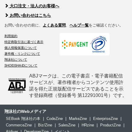
大口注文・法人のお客様へ
お問い合わせはこちら
お問い合わせの前に、
よくある質問
、
ヘルプ一覧
をご確認ください。
利用規約
特定商取引法に基づく表示
個人情報保護について
著作権・リンクについて
翔泳社について
SHOEISHA iDについて
ABJマークは、この電子書店・電子書籍配信
サービスが、著作権者からコンテンツ使用許
諾を得た正規版配信サービスであることを示
す登録商標（登録番号 第12291001号）です。
翔泳社のWebメディア
SEBook 翔泳社の本
|
CodeZine
|
MarkeZine
|
EnterpriseZine
|
CommerceZine
|
Biz/Zine
|
SalesZine
|
HRzine
|
ProductZine
|
AIdiver
|
DeveloperZine
|
イベント