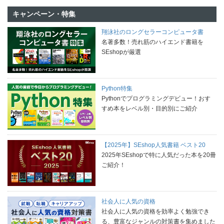
キャンペーン・特集
翔泳社のロングセラーコンピュータ書
名著多数！売れ筋のハイエンド書籍を
SEshopが厳選
Python特集
Pythonでプログラミングデビュー！おす
すめ本をレベル別・目的別にご紹介
【2025年】SEshop人気書籍 ベスト20
2025年SEshopで特に人気だった本を20冊
ご紹介！
社会人に人気の資格
社会人に人気の資格を効率よく勉強でき
る、豊富なジャンルの対策書を集めました