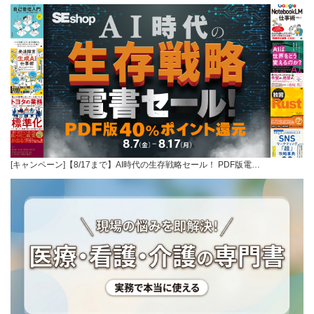
[キャンペーン]【8/17まで】AI時代の生存戦略セール！ PDF版電…