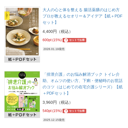
大人の心と体を整える 腸活薬膳のはじめ方
プロが教えるセオリー＆アイデア【紙＋PDF
セット】
4,400円（税込）
600pt (15%)
?
セットでお得
2026.01.19発売
「排泄介護」のお悩み解消ブック トイレ介
助、オムツの使い方、下痢・便秘時のお世話
のコツ（はじめての在宅介護シリーズ）【紙
＋PDFセット】
3,960円（税込）
540pt (15%)
?
セットでお得
2025.12.15発売