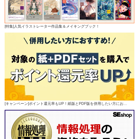
[特集]人気イラストレーター作品集＆メイキングブック！
[キャンペーン]ポイント還元率もUP！紙版とPDF版を併用したい方にお…