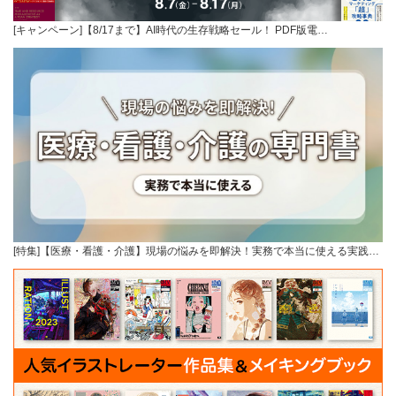
[キャンペーン]【8/17まで】AI時代の生存戦略セール！ PDF版電…
[特集]【医療・看護・介護】現場の悩みを即解決！実務で本当に使える実践…