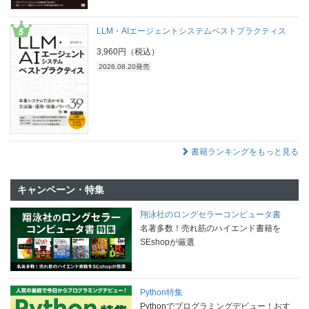
LLM・AIエージェントシステムベストプラクティス
3,960円（税込）
2026.08.20発売
書籍ランキングをもっと見る
キャンペーン・特集
翔泳社のロングセラーコンピュータ書
名著多数！売れ筋のハイエンド書籍を
SEshopが厳選
Python特集
Pythonでプログラミングデビュー！おす