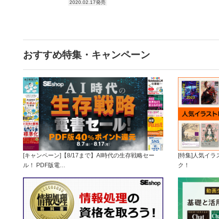
2020.02.17発売
おすすめ特集・キャンペーン
[キャンペーン]【8/17まで】AI時代の生存戦略セー
[特集]人気イ
ル！ PDF版電…
ク！