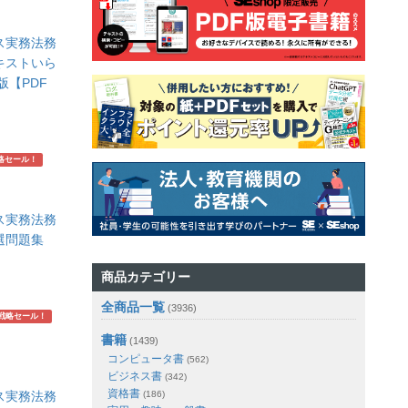
ス実務法務
テキストいら
版【PDF
略セール！
ス実務法務
精選問題集
】
商品カテゴリー
全商品一覧
(3936)
戦略セール！
書籍
(1439)
コンピュータ書
(562)
ビジネス書
(342)
資格書
ス実務法務
(186)