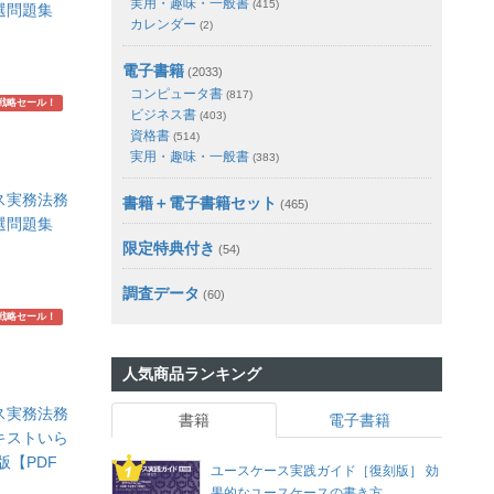
実用・趣味・一般書
(415)
精選問題集
カレンダー
(2)
】
電子書籍
(2033)
コンピュータ書
(817)
戦略セール！
ビジネス書
(403)
資格書
(514)
実用・趣味・一般書
(383)
ス実務法務
書籍＋電子書籍セット
(465)
精選問題集
】
限定特典付き
(54)
調査データ
(60)
戦略セール！
人気商品ランキング
ス実務法務
書籍
電子書籍
テキストいら
版【PDF
ユースケース実践ガイド［復刻版］ 効
果的なユースケースの書き方