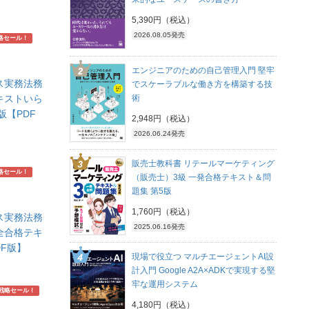
5,390円（税込）
2026.08.05発売
略セール！
エンジニアのための自己管理入門 堅牢
ス実務法務
でスケーラブルな働き方を構築する技
術
テキストいら
版【PDF
2,948円（税込）
2026.06.24発売
販売士教科書 リテールマーケティング
略セール！
（販売士）3級 一発合格テキスト＆問
題集 第5版
1,760円（税込）
ス実務法務
2025.06.16発売
完全合格テキ
DF版】
現場で役立つ マルチエージェントAI設
計入門 Google A2A×ADKで実現する堅
牢な運用システム
戦略セール！
4,180円（税込）