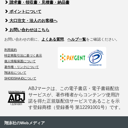
請求書・領収書・見積書・納品書
ポイントについて
大口注文・法人のお客様へ
お問い合わせはこちら
お問い合わせの前に、
よくある質問
、
ヘルプ一覧
をご確認ください。
利用規約
特定商取引法に基づく表示
個人情報保護について
著作権・リンクについて
翔泳社について
SHOEISHA iDについて
ABJマークは、この電子書店・電子書籍配信
サービスが、著作権者からコンテンツ使用許
諾を得た正規版配信サービスであることを示
す登録商標（登録番号 第12291001号）です。
翔泳社のWebメディア