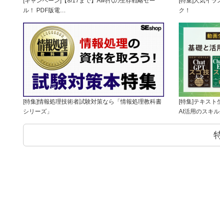
[キャンペーン]【8/17まで】AI時代の生存戦略セー
[特集]人気イ
ル！ PDF版電…
ク！
[特集]情報処理技術者試験対策なら「情報処理教科書
[特集]テキス
シリーズ」
AI活用のスキ