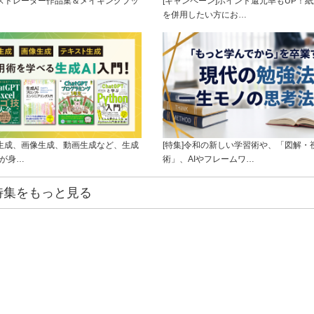
ラストレーター作品集＆メイキングブッ
[キャンペーン]ポイント還元率もUP！紙
を併用したい方にお…
ト生成、画像生成、動画生成など、生成
[特集]令和の新しい学習術や、「図解・
ルが身…
術」、AIやフレームワ…
特集をもっと見る