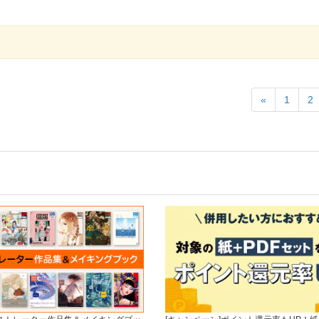
«
1
2