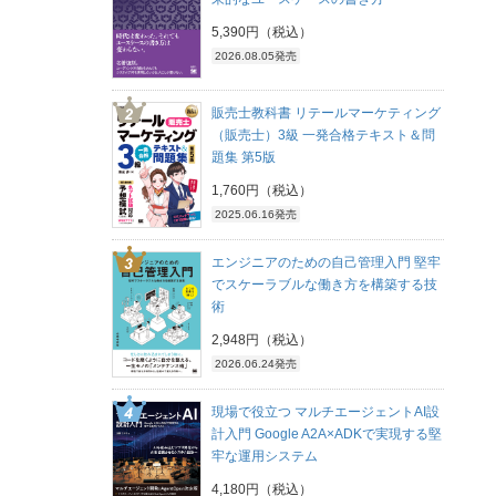
5,390円（税込）
2026.08.05発売
販売士教科書 リテールマーケティング
（販売士）3級 一発合格テキスト＆問
題集 第5版
1,760円（税込）
2025.06.16発売
エンジニアのための自己管理入門 堅牢
でスケーラブルな働き方を構築する技
術
2,948円（税込）
2026.06.24発売
現場で役立つ マルチエージェントAI設
計入門 Google A2A×ADKで実現する堅
牢な運用システム
4,180円（税込）