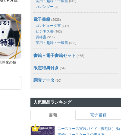
版とPDF版
実用・趣味・一般書
(415)
カレンダー
(2)
電子書籍
(2033)
コンピュータ書
(817)
ビジネス書
(403)
資格書
(514)
実用・趣味・一般書
(383)
書籍＋電子書籍セット
(465)
視覚化の技
限定特典付き
(54)
調査データ
(60)
人気商品ランキング
書籍
電子書籍
ユースケース実践ガイド［復刻版］ 効
果的なユースケースの書き方