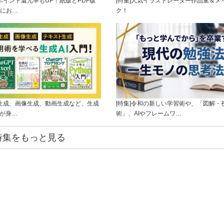
]ポイント還元率もUP！紙版とPDF版
[特集]人気イラストレーター作品集＆メ
にお…
ク！
ト生成、画像生成、動画生成など、生成
[特集]令和の新しい学習術や、「図解・
ルが身…
術」、AIやフレームワ…
特集をもっと見る