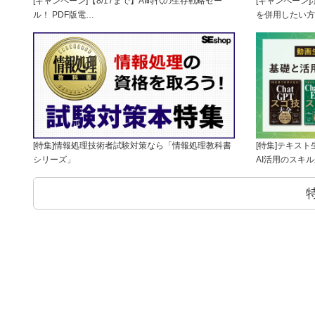
[キャンペーン]【8/17まで】AI時代の生存戦略セー
[キャンペーン
ル！ PDF版電…
を併用したい方
[特集]情報処理技術者試験対策なら「情報処理教科書
[特集]テキス
シリーズ」
AI活用のスキ