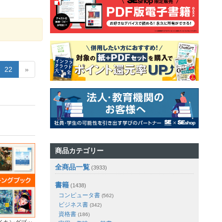
22
»
商品カテゴリー
全商品一覧
(3933)
書籍
(1438)
コンピュータ書
(562)
ビジネス書
(342)
資格書
(186)