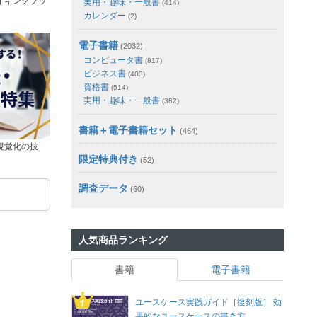
イキングブッ
実用・趣味・一般書
(414)
カレンダー
(2)
電子書籍
(2032)
コンピュータ書
(817)
ビジネス書
(403)
資格書
(514)
実用・趣味・一般書
(382)
書籍＋電子書籍セット
(464)
視覚化の技
限定特典付き
(52)
調査データ
(60)
人気商品ランキング
書籍
電子書籍
ユースケース実践ガイド［復刻版］ 効
果的なユースケースの書き方