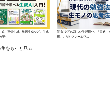
ト生成、画像生成、動画生成など、生成
[特集]令和の新しい学習術や、「図解・
ルが身…
術」、AIやフレームワ…
特集をもっと見る