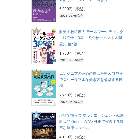
5,390円（税込）
2026.08.05発売
販売士教科書 リテールマーケティング
（販売士）3級 一発合格テキスト＆問
題集 第5版
1,760円（税込）
2025.06.16発売
エンジニアのための自己管理入門 堅牢
でスケーラブルな働き方を構築する技
術
2,948円（税込）
2026.06.24発売
現場で役立つ マルチエージェントAI設
計入門 Google A2A×ADKで実現する堅
牢な運用システム
4,180円（税込）