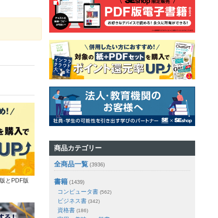
商品カテゴリー
全商品一覧
(3936)
版とPDF版
書籍
(1439)
コンピュータ書
(562)
ビジネス書
(342)
資格書
(186)