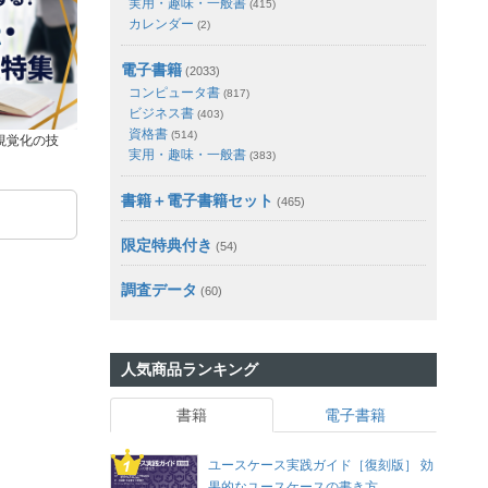
実用・趣味・一般書
(415)
カレンダー
(2)
電子書籍
(2033)
コンピュータ書
(817)
ビジネス書
(403)
資格書
(514)
視覚化の技
実用・趣味・一般書
(383)
書籍＋電子書籍セット
(465)
限定特典付き
(54)
調査データ
(60)
人気商品ランキング
書籍
電子書籍
ユースケース実践ガイド［復刻版］ 効
果的なユースケースの書き方