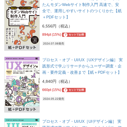
たんモダンWebサイト制作入門 高速で、安
全で、運用しやすいサイトのつくりかた【紙
＋PDFセット】
6,556円（税込）
894pt (15%)
?
セットでお得
2024.07.08発売
プロセス・オブ・UI/UX［UXデザイン編］ 実
践形式で学ぶリサーチからユーザー調査・企
画・要件定義・改善まで【紙＋PDFセット】
4,840円（税込）
660pt (15%)
?
セットでお得
2024.05.22発売
プロセス・オブ・UI/UX［UIデザイン編］ 実