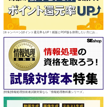
[キャンペーン]ポイント還元率もUP！紙版とPDF版を併用したい方にお…
[特集]情報処理技術者試験対策なら「情報処理教科書シリーズ」