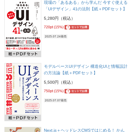
現場の「あるある」から学んだ 今すぐ使える
「UIデザイン」41の法則【紙＋PDFセット】
5,280円（税込）
720pt (15%)
?
セットでお得
2025.07.24発売
モデルベースUIデザイン 構造化UIと情報設計
の方法論【紙＋PDFセット】
5,500円（税込）
750pt (15%)
?
セットでお得
2025.07.07発売
Next.js＋ヘッドレスCMSではじめる！ かん