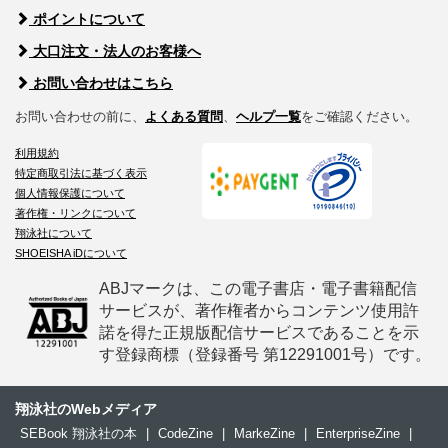
ポイントについて
大口注文・法人のお客様へ
お問い合わせはこちら
お問い合わせの前に、
よくある質問
、
ヘルプ一覧
をご確認ください。
利用規約
特定商取引法に基づく表示
個人情報保護について
著作権・リンクについて
翔泳社について
SHOEISHA iDについて
ABJマークは、この電子書店・電子書籍配信
サービスが、著作権者からコンテンツ使用許
諾を得た正規版配信サービスであることを示
す登録商標（登録番号 第12291001号）です。
翔泳社のWebメディア
SEBook 翔泳社の本
|
CodeZine
|
MarkeZine
|
EnterpriseZine
|