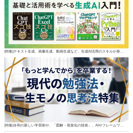
[特集]テキスト生成、画像生成、動画生成など、生成AI活用のスキルが身…
[特集]令和の新しい学習術や、「図解・視覚化の技術」、AIやフレームワ…