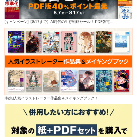
[キャンペーン]【8/17まで】AI時代の生存戦略セール！ PDF版電…
[特集]人気イラストレーター作品集＆メイキングブック！