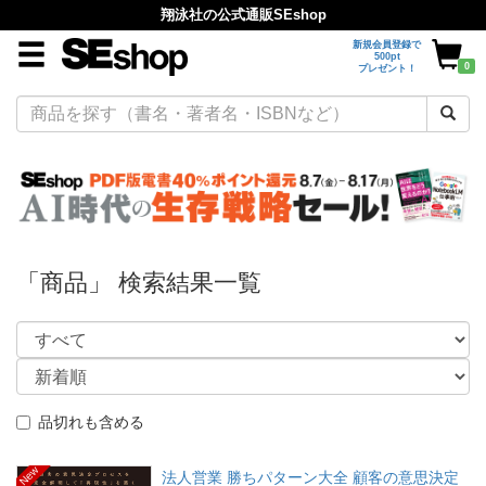
翔泳社の公式通販SEshop
新規会員登録で
500pt
0
プレゼント！
「商品」 検索結果一覧
品切れも含める
New
法人営業 勝ちパターン大全 顧客の意思決定