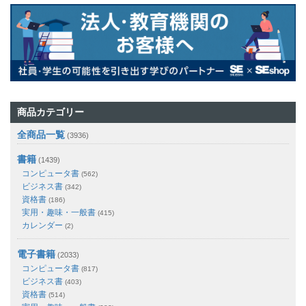
商品カテゴリー
全商品一覧
(3936)
書籍
(1439)
コンピュータ書
(562)
ビジネス書
(342)
資格書
(186)
実用・趣味・一般書
(415)
カレンダー
(2)
電子書籍
(2033)
コンピュータ書
(817)
ビジネス書
(403)
資格書
(514)