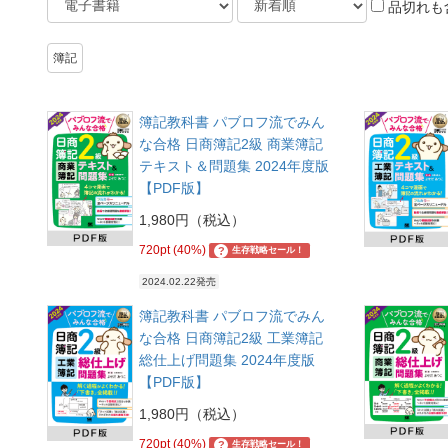
品切れも
簿記
簿記教科書 パブロフ流でみん
な合格 日商簿記2級 商業簿記
テキスト＆問題集 2024年度版
【PDF版】
1,980円（税込）
720pt (40%)
?
生存戦略セール！
2024.02.22発売
簿記教科書 パブロフ流でみん
な合格 日商簿記2級 工業簿記
総仕上げ問題集 2024年度版
【PDF版】
1,980円（税込）
720pt (40%)
?
生存戦略セール！