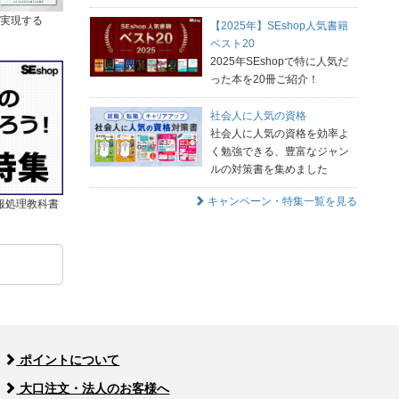
を実現する
【2025年】SEshop人気書籍
ベスト20
2025年SEshopで特に人気だ
った本を20冊ご紹介！
社会人に人気の資格
社会人に人気の資格を効率よ
く勉強できる、豊富なジャン
ルの対策書を集めました
キャンペーン・特集一覧を見る
報処理教科書
ポイントについて
大口注文・法人のお客様へ