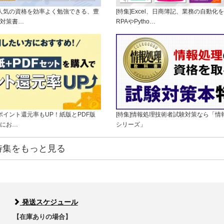
に人気の資格を効率よく勉強できる、豊
[特集]Excel、日商簿記、業務の自動化
対策書…
RPAやPytho…
]ポイント還元率もUP！紙版とPDF版
[特集]情報処理技術者試験対策なら「情
にお…
シリーズ」
特集をもっと見る
発送スケジュール
【在庫ありの場合】