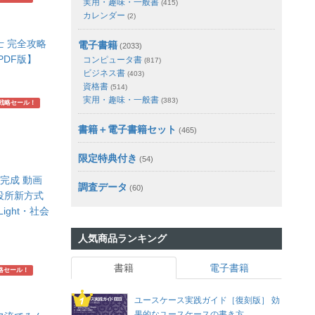
実用・趣味・一般書
(415)
カレンダー
(2)
士 完全攻略
電子書籍
(2033)
PDF版】
コンピュータ書
(817)
ビジネス書
(403)
資格書
(514)
実用・趣味・一般書
(383)
戦略セール！
書籍＋電子書籍セット
(465)
限定特典付き
(54)
完成 動画
調査データ
(60)
役所新方式
Light・社会
人気商品ランキング
書籍
電子書籍
略セール！
ユースケース実践ガイド［復刻版］ 効
果的なユースケースの書き方