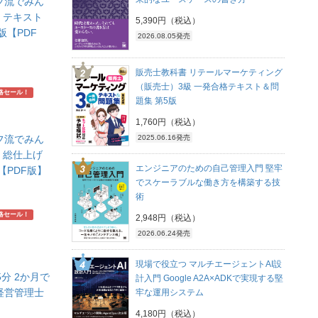
フ流でみん
 テキスト
5,390円（税込）
版【PDF
2026.08.05発売
販売士教科書 リテールマーケティング
（販売士）3級 一発合格テキスト＆問
略セール！
題集 第5版
1,760円（税込）
2025.06.16発売
フ流でみん
 総仕上げ
エンジニアのための自己管理入門 堅牢
【PDF版】
でスケーラブルな働き方を構築する技
術
略セール！
2,948円（税込）
2026.06.24発売
現場で役立つ マルチエージェントAI設
5分 2か月で
計入門 Google A2A×ADKで実現する堅
経営管理士
牢な運用システム
4,180円（税込）