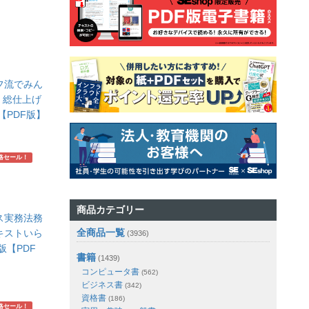
フ流でみん
 総仕上げ
【PDF版】
略セール！
商品カテゴリー
ス実務法務
全商品一覧
テキストいら
(3936)
版【PDF
書籍
(1439)
コンピュータ書
(562)
ビジネス書
(342)
資格書
(186)
略セール！