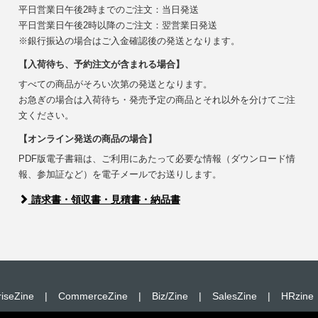
平日営業日午後2時までのご注文：当日発送
平日営業日午後2時以降のご注文：翌営業日発送
※銀行振込の場合はご入金確認後の発送となります。
【入荷待ち、予約注文が含まれる場合】
すべての商品がそろい次第の発送となります。
お急ぎの場合は入荷待ち・発売予定の商品とそれ以外を分けてご注
文ください。
【オンライン発送の商品の場合】
PDF版電子書籍は、ご利用にあたって必要な情報（ダウンロード情
報、参加証など）を電子メールでお送りします。
請求書・領収書・見積書・納品書
riseZine
|
CommerceZine
|
Biz/Zine
|
SalesZine
|
HRzine