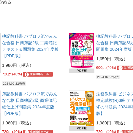
含める
簿記教科書 パブロフ流でみん
簿記教科書 パブロ
な合格 日商簿記2級 工業簿記
な合格 日商簿記3級
テキスト＆問題集 2024年度版
問題集 2024年度版
【PDF版】
1,650円（税込）
1,980円（税込）
600pt (40%)
?
生存戦
720pt (40%)
?
生存戦略セール！
2024.02.22発売
2024.02.22発売
簿記教科書 パブロフ流でみん
法務教科書 ビジネ
な合格 日商簿記2級 商業簿記
検定試験(R)3級 
総仕上げ問題集 2024年度版
ずの問題集 2024年
【PDF版】
版】
1,980円（税込）
1,980円（税込）
720pt (40%)
720pt (40%)
?
?
生存戦略セール！
生存戦