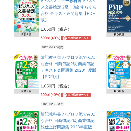
ビジネスマナー教科書 ビジネ
ス文書検定 2級・3級 すらすら
合格 テキスト＆問題集【PDF
版】
1,650円（税込）
600pt (40%)
?
生存戦略セール！
2023.04.25発売
簿記教科書 パブロフ流でみん
な合格 日商簿記2級 商業簿記
テキスト＆問題集 2023年度版
【PDF版】
1,650円（税込）
600pt (40%)
?
生存戦略セール！
2023.02.22発売
簿記教科書 パブロフ流でみん
な合格 日商簿記2級 商業簿記
総仕上げ問題集 2023年度版