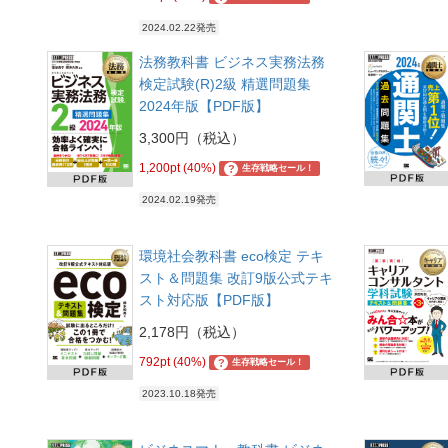
2024.02.22発売
法務教科書 ビジネス実務法務
検定試験(R)2級 精選問題集
2024年版【PDF版】
3,300円（税込）
1,200pt (40%)
?
生存戦略セール！
2024.02.19発売
環境社会教科書 eco検定 テキ
スト＆問題集 改訂9版公式テキ
スト対応版【PDF版】
2,178円（税込）
792pt (40%)
?
生存戦略セール！
2023.10.18発売