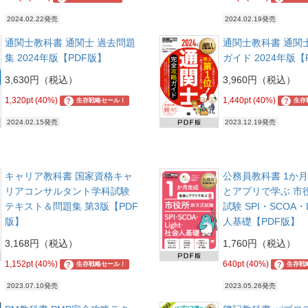
2024.02.22発売
2024.02.19発売
通関士教科書 通関士 過去問題
通関士教科書 通関
集 2024年版【PDF版】
ガイド 2024年版【
3,630円（税込）
3,960円（税込）
1,320pt (40%)
1,440pt (40%)
?
?
生存戦略セール！
生存
2024.02.15発売
2023.12.19発売
キャリア教科書 国家資格キャ
公務員教科書 1か月
リアコンサルタント学科試験
とアプリで学ぶ 市
テキスト＆問題集 第3版【PDF
試験 SPI・SCOA・
版】
人基礎【PDF版】
3,168円（税込）
1,760円（税込）
1,152pt (40%)
640pt (40%)
?
?
生存戦略セール！
生存戦
2023.07.10発売
2023.05.26発売