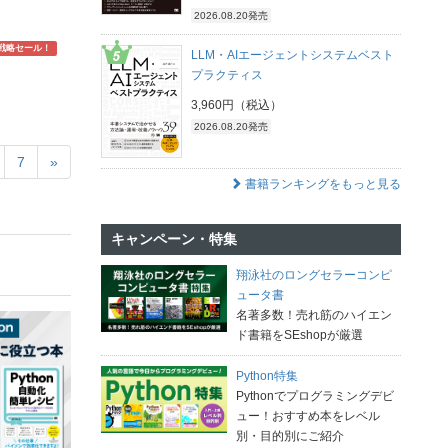
2026.08.20発売
戦略セール！
LLM・AIエージェントシステムベスト
プラクティス
3,960円（税込）
2026.08.20発売
7
»
書籍ランキングをもっと見る
キャンペーン・特集
翔泳社のロングセラーコンピ
ュータ書
名著多数！売れ筋のハイエン
ド書籍をSEshopが厳選
Python特集
Pythonでプログラミングデビ
ュー！おすすめ本をレベル
別・目的別にご紹介