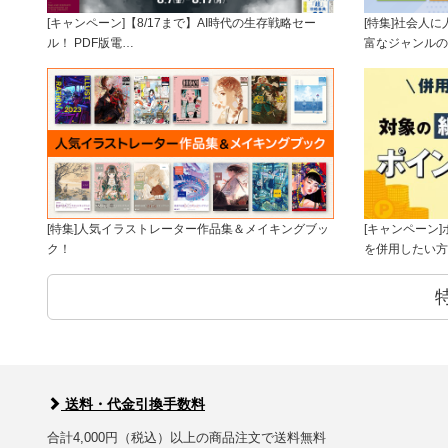
[キャンペーン]【8/17まで】AI時代の生存戦略セー
[特集]社会人
ル！ PDF版電…
富なジャンルの
[特集]人気イラストレーター作品集＆メイキングブッ
[キャンペーン
ク！
を併用したい方
送料・代金引換手数料
合計4,000円（税込）以上の商品注文で送料無料