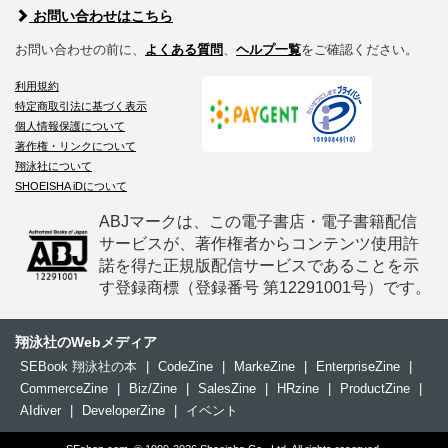
お問い合わせはこちら
お問い合わせの前に、
よくある質問
、
ヘルプ一覧
をご確認ください。
利用規約
特定商取引法に基づく表示
個人情報保護について
著作権・リンクについて
翔泳社について
SHOEISHA iDについて
ABJマークは、この電子書店・電子書籍配信
サービスが、著作権者からコンテンツ使用許
諾を得た正規版配信サービスであることを示
す登録商標（登録番号 第12291001号）です。
翔泳社のWebメディア
SEBook 翔泳社の本
|
CodeZine
|
MarkeZine
|
EnterpriseZine
|
CommerceZine
|
Biz/Zine
|
SalesZine
|
HRzine
|
ProductZine
|
AIdiver
|
DeveloperZine
|
イベント