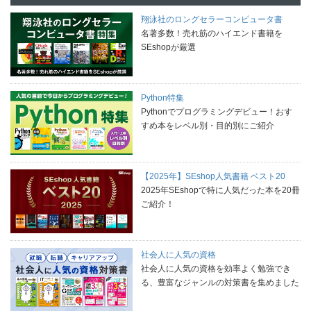
翔泳社のロングセラーコンピュータ書
名著多数！売れ筋のハイエンド書籍を
SEshopが厳選
Python特集
Pythonでプログラミングデビュー！おす
すめ本をレベル別・目的別にご紹介
【2025年】SEshop人気書籍 ベスト20
2025年SEshopで特に人気だった本を20冊
ご紹介！
社会人に人気の資格
社会人に人気の資格を効率よく勉強でき
る、豊富なジャンルの対策書を集めました