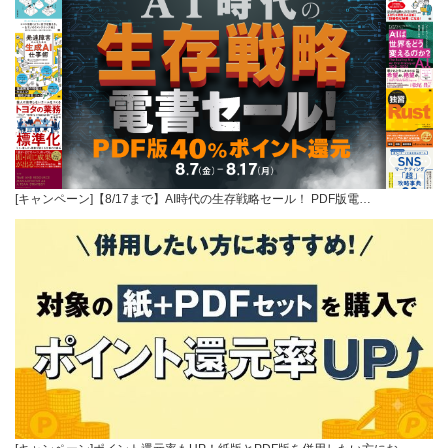
[キャンペーン]【8/17まで】AI時代の生存戦略セール！ PDF版電…