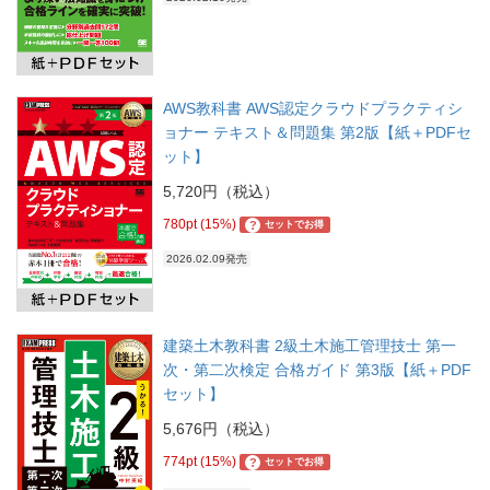
AWS教科書 AWS認定クラウドプラクティシ
ョナー テキスト＆問題集 第2版【紙＋PDFセ
ット】
5,720円（税込）
780pt (15%)
?
セットでお得
2026.02.09発売
建築土木教科書 2級土木施工管理技士 第一
次・第二次検定 合格ガイド 第3版【紙＋PDF
セット】
5,676円（税込）
774pt (15%)
?
セットでお得