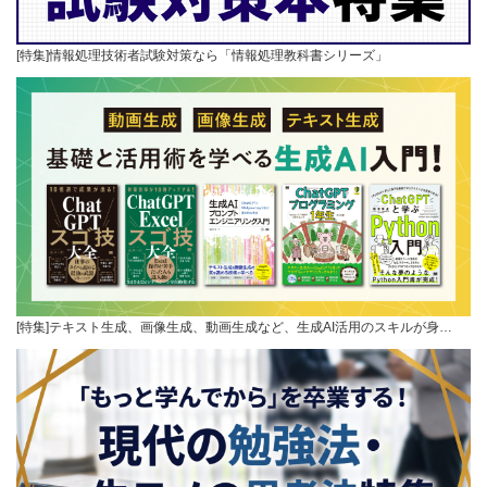
[特集]情報処理技術者試験対策なら「情報処理教科書シリーズ」
[特集]テキスト生成、画像生成、動画生成など、生成AI活用のスキルが身…