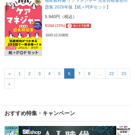
福祉教科書 ケアマネジャー 完全合格過去問
題集 2026年版【紙＋PDFセット】
5,940円（税込）
810pt (15%)
?
セットでお得
2025.12.22発売
«
1
2
3
4
5
6
7
8
...
22
23
»
おすすめ特集・キャンペーン