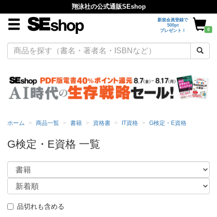
翔泳社の公式通販SEshop
新規会員登録で
500pt
0
プレゼント！
ホーム
商品一覧
書籍
資格書
IT資格
G検定・E資格
G検定・E資格 一覧
品切れも含める