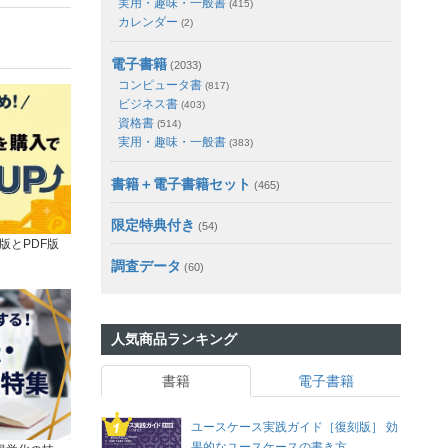
実用・趣味・一般書
(415)
カレンダー
(2)
電子書籍
(2033)
コンピュータ書
(817)
ビジネス書
(403)
資格書
(514)
実用・趣味・一般書
(383)
書籍＋電子書籍セット
(465)
限定特典付き
(54)
版とPDF版
調査データ
(60)
人気商品ランキング
書籍
電子書籍
ユースケース実践ガイド［復刻版］ 効
果的なユースケースの書き方