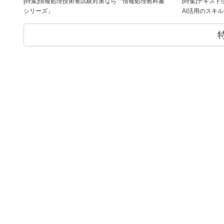
[特集]情報処理技術者試験対策なら「情報処理教科書
[特集]テキス
シリーズ」
AI活用のスキ