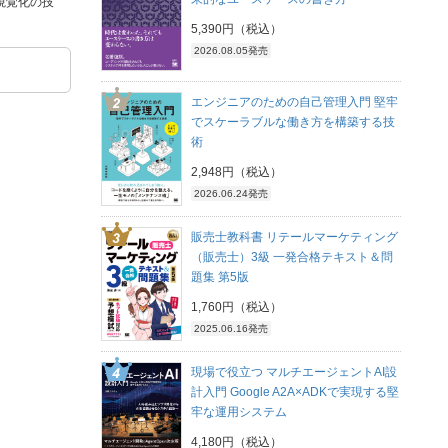
視覚化の技
5,390円（税込）
2026.08.05発売
エンジニアのための自己管理入門 堅牢
でスケーラブルな働き方を構築する技
術
2,948円（税込）
2026.06.24発売
販売士教科書 リテールマーケティング
（販売士）3級 一発合格テキスト＆問
題集 第5版
1,760円（税込）
2025.06.16発売
現場で役立つ マルチエージェントAI設
計入門 Google A2A×ADKで実現する堅
牢な運用システム
4,180円（税込）