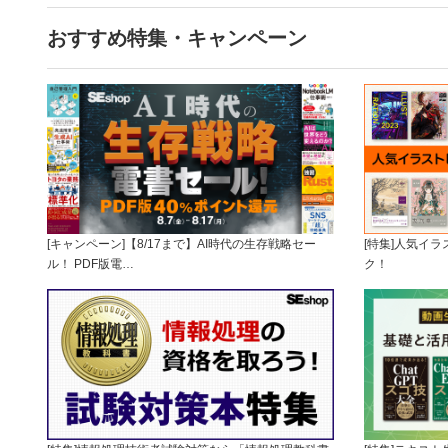
おすすめ特集・キャンペーン
[キャンペーン]【8/17まで】AI時代の生存戦略セー
[特集]人気イ
ル！ PDF版電…
ク！