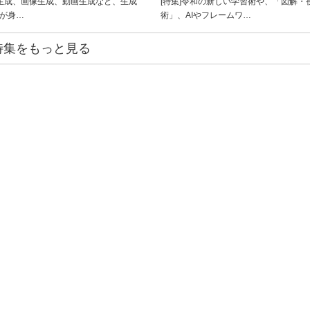
ト生成、画像生成、動画生成など、生成
[特集]令和の新しい学習術や、「図解・
ルが身…
術」、AIやフレームワ…
特集をもっと見る