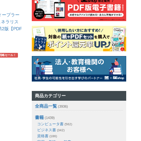
ィープラー
ェネラリス
2版【PDF
戦略セール！
商品カテゴリー
全商品一覧
(3936)
書籍
(1439)
コンピュータ書
(562)
ビジネス書
(342)
資格書
(186)