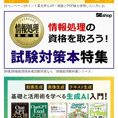
[キャンペーン]ポイント還元率もUP！紙版とPDF版を併用したい方にお…
[特集]情報処理技術者試験対策なら「情報処理教科書シリーズ」