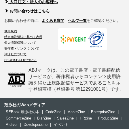
大口注文・法人のお客様へ
お問い合わせはこちら
お問い合わせの前に、
よくある質問
、
ヘルプ一覧
をご確認ください。
利用規約
特定商取引法に基づく表示
個人情報保護について
著作権・リンクについて
翔泳社について
SHOEISHA iDについて
ABJマークは、この電子書店・電子書籍配信
サービスが、著作権者からコンテンツ使用許
諾を得た正規版配信サービスであることを示
す登録商標（登録番号 第12291001号）です。
翔泳社のWebメディア
SEBook 翔泳社の本
|
CodeZine
|
MarkeZine
|
EnterpriseZine
|
CommerceZine
|
Biz/Zine
|
SalesZine
|
HRzine
|
ProductZine
|
AIdiver
|
DeveloperZine
|
イベント