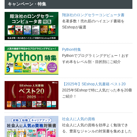
キャンペーン・特集
翔泳社のロングセラーコンピュータ書
名著多数！売れ筋のハイエンド書籍を
SEshopが厳選
Python特集
Pythonでプログラミングデビュー！おす
すめ本をレベル別・目的別にご紹介
【2025年】SEshop人気書籍 ベスト20
2025年SEshopで特に人気だった本を20冊
ご紹介！
社会人に人気の資格
社会人に人気の資格を効率よく勉強でき
る、豊富なジャンルの対策書を集めました