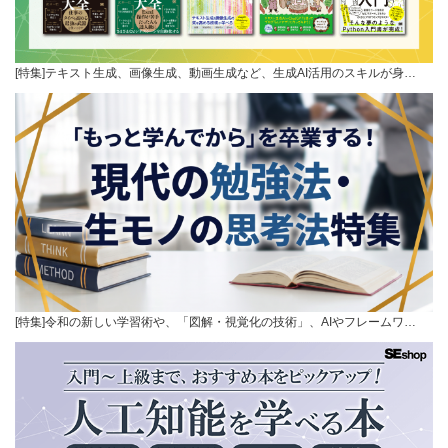
[特集]テキスト生成、画像生成、動画生成など、生成AI活用のスキルが身…
[特集]令和の新しい学習術や、「図解・視覚化の技術」、AIやフレームワ…