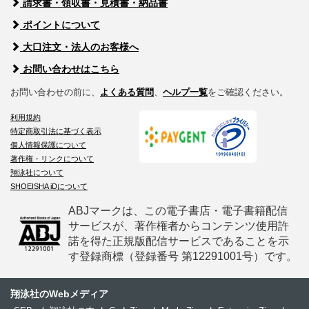
請求書・領収書・見積書・納品書
ポイントについて
大口注文・法人のお客様へ
お問い合わせはこちら
お問い合わせの前に、
よくある質問
、
ヘルプ一覧
をご確認ください。
利用規約
特定商取引法に基づく表示
個人情報保護について
著作権・リンクについて
翔泳社について
SHOEISHA iDについて
ABJマークは、この電子書店・電子書籍配信
サービスが、著作権者からコンテンツ使用許
諾を得た正規版配信サービスであることを示
す登録商標（登録番号 第12291001号）です。
翔泳社のWebメディア