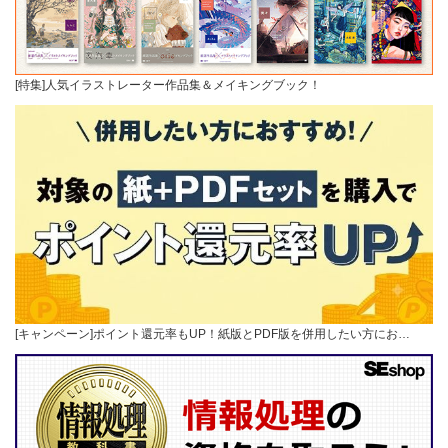
[特集]人気イラストレーター作品集＆メイキングブック！
[キャンペーン]ポイント還元率もUP！紙版とPDF版を併用したい方にお…