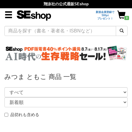
翔泳社の公式通販SEshop
新規会員登録で
500pt
0
プレゼント！
みつま ともこ 商品 一覧
品切れも含める