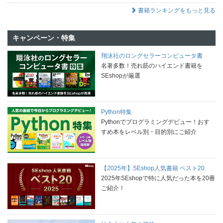
書籍ランキングをもっと見る
キャンペーン・特集
翔泳社のロングセラーコンピュータ書
名著多数！売れ筋のハイエンド書籍を
SEshopが厳選
Python特集
Pythonでプログラミングデビュー！おす
すめ本をレベル別・目的別にご紹介
【2025年】SEshop人気書籍 ベスト20
2025年SEshopで特に人気だった本を20冊
ご紹介！