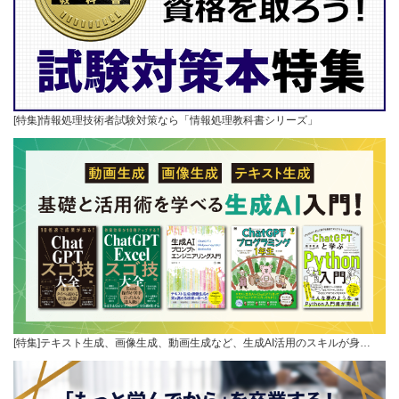
[特集]情報処理技術者試験対策なら「情報処理教科書シリーズ」
[特集]テキスト生成、画像生成、動画生成など、生成AI活用のスキルが身…