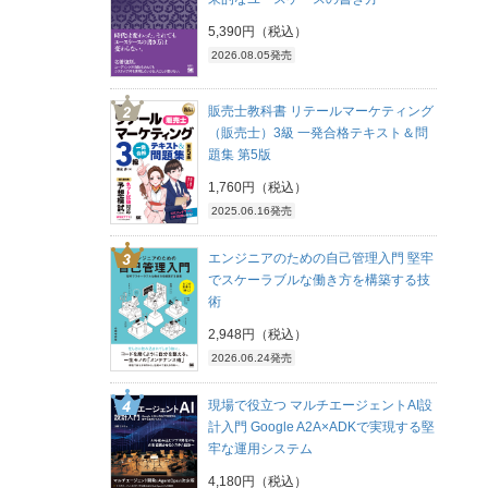
5,390円（税込）
2026.08.05発売
販売士教科書 リテールマーケティング
（販売士）3級 一発合格テキスト＆問
題集 第5版
1,760円（税込）
2025.06.16発売
エンジニアのための自己管理入門 堅牢
でスケーラブルな働き方を構築する技
術
2,948円（税込）
2026.06.24発売
現場で役立つ マルチエージェントAI設
計入門 Google A2A×ADKで実現する堅
牢な運用システム
4,180円（税込）