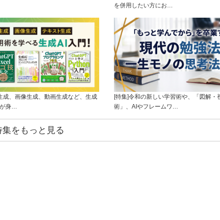
を併用したい方にお…
ト生成、画像生成、動画生成など、生成
[特集]令和の新しい学習術や、「図解・
ルが身…
術」、AIやフレームワ…
特集をもっと見る