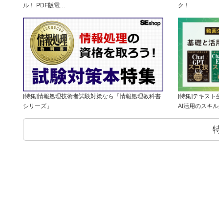
ル！ PDF版電…
ク！
[特集]情報処理技術者試験対策なら「情報処理教科書
[特集]テキス
シリーズ」
AI活用のスキ