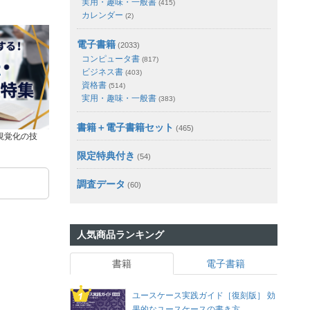
実用・趣味・一般書
(415)
カレンダー
(2)
電子書籍
(2033)
コンピュータ書
(817)
ビジネス書
(403)
資格書
(514)
実用・趣味・一般書
(383)
書籍＋電子書籍セット
(465)
視覚化の技
限定特典付き
(54)
調査データ
(60)
人気商品ランキング
書籍
電子書籍
ユースケース実践ガイド［復刻版］ 効
果的なユースケースの書き方