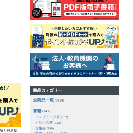
商品カテゴリー
全商品一覧
(3936)
書籍
(1439)
コンピュータ書
(562)
ビジネス書
(342)
資格書
(186)
版とPDF版