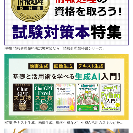
[特集]情報処理技術者試験対策なら「情報処理教科書シリーズ」
[特集]テキスト生成、画像生成、動画生成など、生成AI活用のスキルが身…