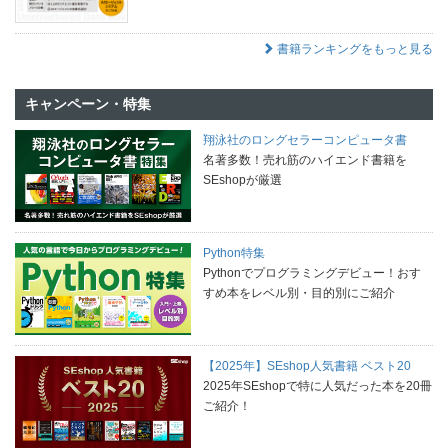
書籍ランキングをもっと見る
キャンペーン・特集
翔泳社のロングセラーコンピュータ書
名著多数！売れ筋のハイエンド書籍を
SEshopが厳選
Python特集
Pythonでプログラミングデビュー！おす
すめ本をレベル別・目的別にご紹介
【2025年】SEshop人気書籍 ベスト20
2025年SEshopで特に人気だった本を20冊
ご紹介！