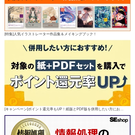
[特集]人気イラストレーター作品集＆メイキングブック！
[キャンペーン]ポイント還元率もUP！紙版とPDF版を併用したい方にお…