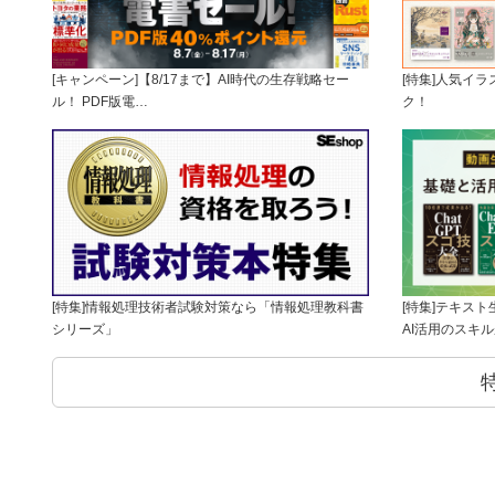
[キャンペーン]【8/17まで】AI時代の生存戦略セー
[特集]人気イ
ル！ PDF版電…
ク！
[特集]情報処理技術者試験対策なら「情報処理教科書
[特集]テキス
シリーズ」
AI活用のスキ