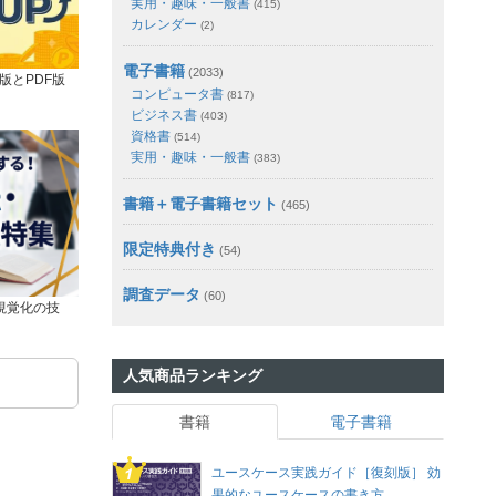
実用・趣味・一般書
(415)
カレンダー
(2)
電子書籍
(2033)
版とPDF版
コンピュータ書
(817)
ビジネス書
(403)
資格書
(514)
実用・趣味・一般書
(383)
書籍＋電子書籍セット
(465)
限定特典付き
(54)
調査データ
(60)
視覚化の技
人気商品ランキング
書籍
電子書籍
ユースケース実践ガイド［復刻版］ 効
果的なユースケースの書き方