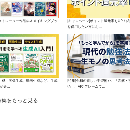
ラストレーター作品集＆メイキングブッ
[キャンペーン]ポイント還元率もUP！紙
を併用したい方にお…
ト生成、画像生成、動画生成など、生成
[特集]令和の新しい学習術や、「図解・
ルが身…
術」、AIやフレームワ…
特集をもっと見る